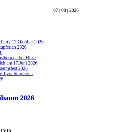
07 | 08 | 2026
 Party 17.Oktober 2026
tupferich 2026
26
asthermen bei Hitze
rich am 17.Juni 2026
useumsfest 2026
MV Lyra Stupferich
26
aibaum 2026
 13:19