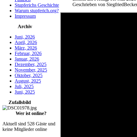
Geschrieben von SiegfriedBecke
Stupferichs Geschichte
Warum stupferich.org?
Impressum
Archiv
Juni, 2026
April, 2026
März, 2026
Februar, 2026
Januar, 2026
Dezember, 2025
November, 2025
Oktober, 2025
August, 2025
Juli, 2025
Juni, 2025
Zufallsbild
Wer ist online?
Aktuell sind 528 Gäste und
keine Mitglieder online