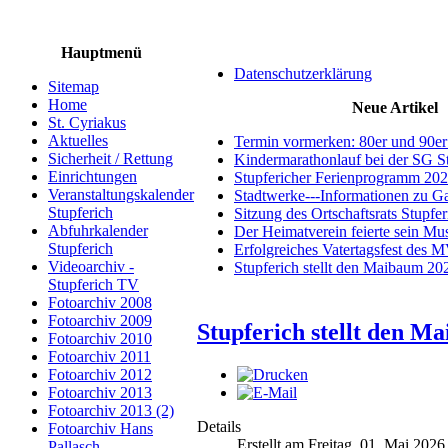
Hauptmenü
Datenschutzerklärung
Sitemap
Home
Neue Artikel
St. Cyriakus
Aktuelles
Termin vormerken: 80er und 90er
Sicherheit / Rettung
Kindermarathonlauf bei der SG S
Einrichtungen
Stupfericher Ferienprogramm 20
Veranstaltungskalender
Stadtwerke---Informationen zu G
Stupferich
Sitzung des Ortschaftsrats Stupfe
Abfuhrkalender
Der Heimatverein feierte sein M
Stupferich
Erfolgreiches Vatertagsfest des 
Videoarchiv -
Stupferich stellt den Maibaum 20
Stupferich TV
Fotoarchiv 2008
Fotoarchiv 2009
Stupferich stellt den M
Fotoarchiv 2010
Fotoarchiv 2011
Fotoarchiv 2012
Fotoarchiv 2013
Fotoarchiv 2013 (2)
Details
Fotoarchiv Hans
Erstellt am Freitag, 01. Mai 2026
Pallasch