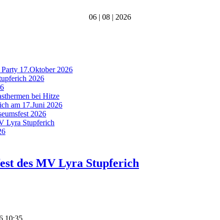
06 | 08 | 2026
 Party 17.Oktober 2026
tupferich 2026
26
asthermen bei Hitze
rich am 17.Juni 2026
useumsfest 2026
MV Lyra Stupferich
26
fest des MV Lyra Stupferich
6 10:35