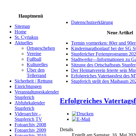
Hauptmenü
Datenschutzerklärung
Sitemap
Home
Neue Artikel
St. Cyriakus
Aktuelles
Termin vormerken: 80er und 90er
Ortsgeschehen
Kindermarathonlauf bei der SG S
Vereine
Stupfericher Ferienprogramm 20
Fußball
Stadtwerke---Informationen zu G
Kulturelles
Sitzung des Ortschaftsrats Stupfe
Über den
Der Heimatverein feierte sein M
Tellerrand
Erfolgreiches Vatertagsfest des 
Sicherheit / Rettung
Stupferich stellt den Maibaum 20
Einrichtungen
Veranstaltungskalender
Stupferich
Erfolgreiches Vatertags
Abfuhrkalender
Stupferich
Videoarchiv -
Stupferich TV
Fotoarchiv 2008
Details
Fotoarchiv 2009
Erstellt am Samstag, 16. Mai 202
Fotoarchiv 2010