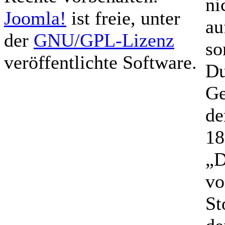
ni
Joomla!
ist freie, unter
au
der
GNU/GPL-Lizenz
so
veröffentlichte Software.
Du
Ge
de
18
„D
vo
St