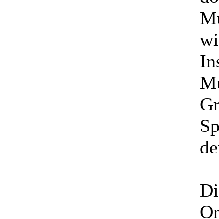
Mu
wi
In
Mu
Gr
Sp
de
Di
Or