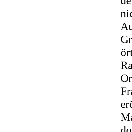
de
ni
Au
Gr
ör
Ra
Or
Fr
er
Ma
do