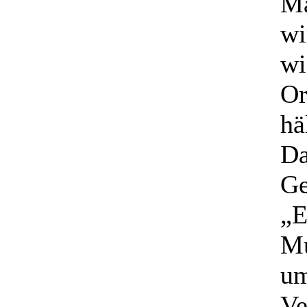
Ma
wi
wi
Or
hä
Da
Ge
„E
Mu
um
Ve