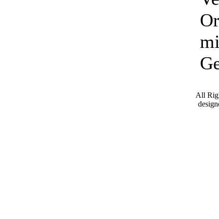
Or
mi
Ge
All Ri
desig