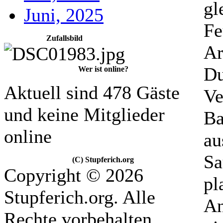
gl
Juni, 2025
Fe
Zufallsbild
Ar
Du
Wer ist online?
Aktuell sind 478 Gäste
Ve
und keine Mitglieder
Ba
online
au
Sa
(C) Stupferich.org
Copyright © 2026
pl
Stupferich.org. Alle
An
Rechte vorbehalten.