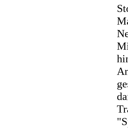
St
Ma
Ne
Mi
hi
An
ge
da
Tr
"S