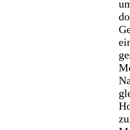
um
do
Ge
ei
ge
Me
Na
gl
Ho
zu