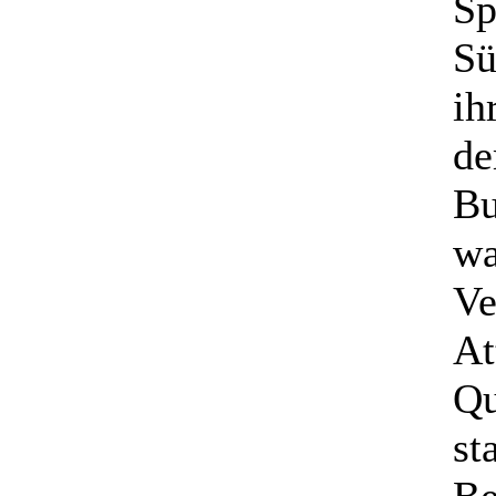
Sp
Sü
ih
de
Bu
wa
Ve
At
Qu
st
Be