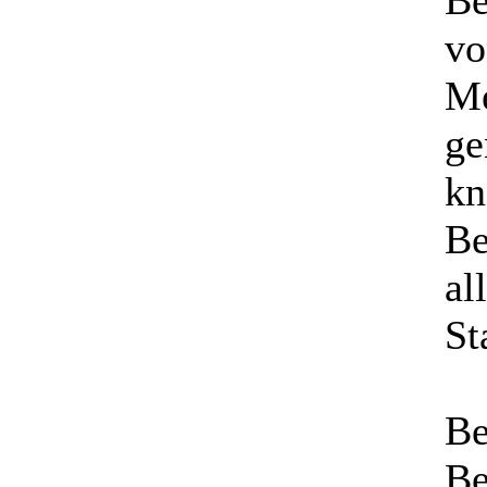
vo
Me
ge
kn
Be
al
St
Be
Be