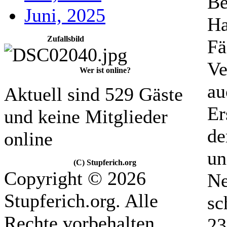
Be
Juni, 2025
Ha
Zufallsbild
Fä
Ve
Wer ist online?
au
Aktuell sind 529 Gäste
Er
und keine Mitglieder
de
online
un
(C) Stupferich.org
Copyright © 2026
Ne
Stupferich.org. Alle
sc
Rechte vorbehalten.
23