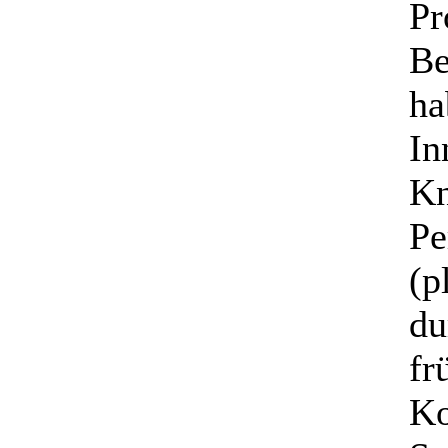
Pr
Be
ha
In
Kn
Pe
(p
du
fr
Ko