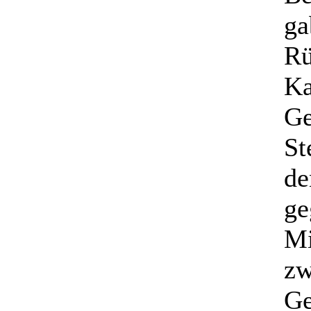
ga
Rü
Ka
Ge
St
de
ge
Mi
zw
Ge