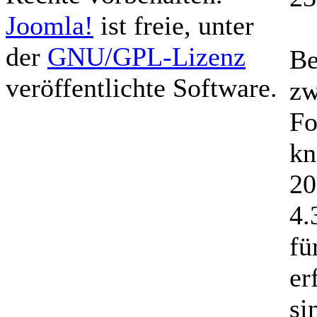
Joomla!
ist freie, unter
der
GNU/GPL-Lizenz
Be
veröffentlichte Software.
zw
Fo
kn
20
4.
fü
er
si