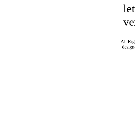
le
ve
All Ri
desig