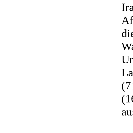
Ir
Af
di
Wa
Um
La
(7
(1
au