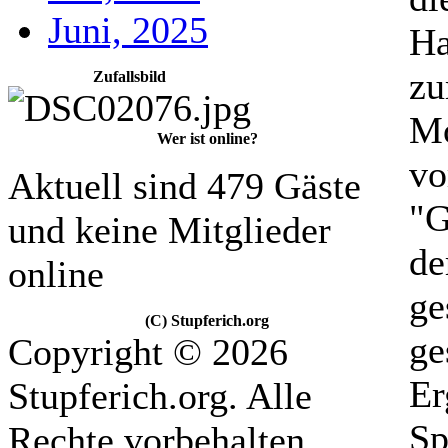
Juni, 2025
Ha
z
Zufallsbild
Mo
Wer ist online?
vo
Aktuell sind 479 Gäste
"G
und keine Mitglieder
de
online
ge
(C) Stupferich.org
ge
Copyright © 2026
Er
Stupferich.org. Alle
Sp
Rechte vorbehalten.