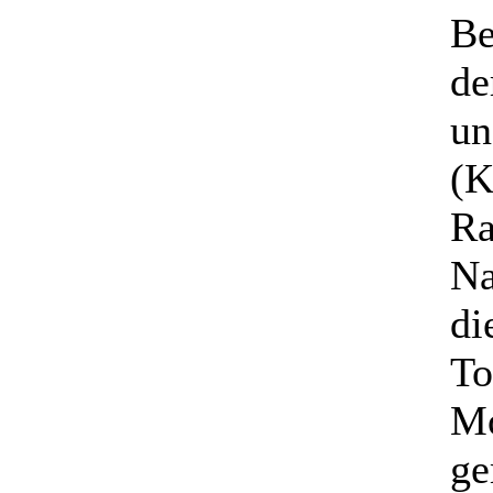
Be
de
un
(K
Ra
Na
di
To
Mo
ge