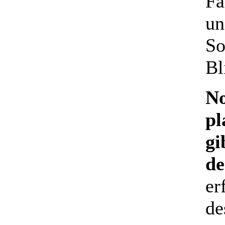
Fa
un
So
Bl
No
pl
gi
de
er
de