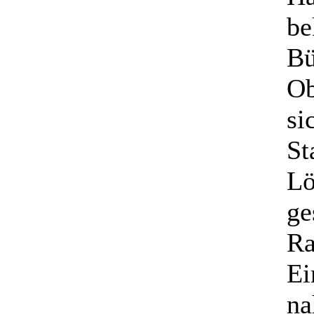
be
Bü
Ob
si
St
Lö
ge
Ra
Ei
na