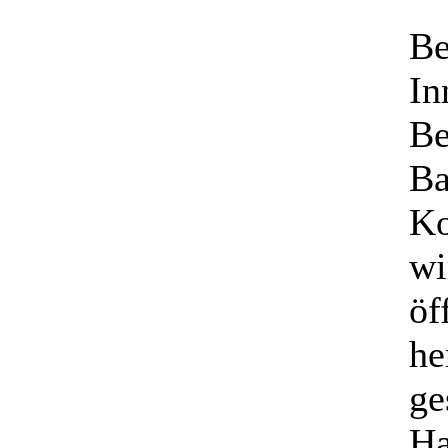
Be
In
Be
Ba
Ko
wi
öf
he
ge
Ha