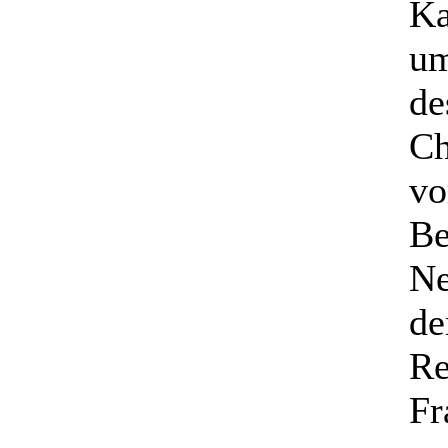
Ka
um
de
Ch
vo
Be
Ne
de
Re
Fr