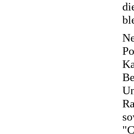
di
bl
Ne
Po
Ka
Be
Un
Ra
so
"C