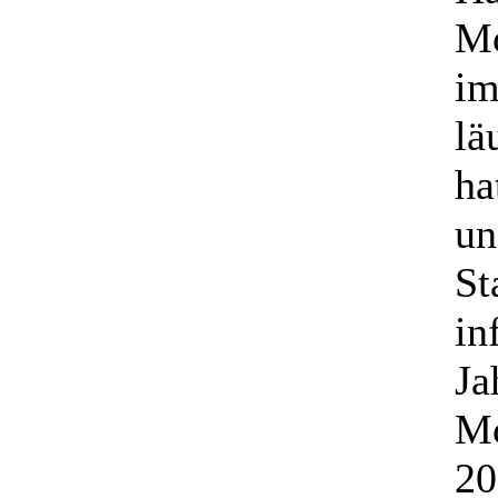
Mo
im
lä
ha
un
St
in
Ja
Mo
20