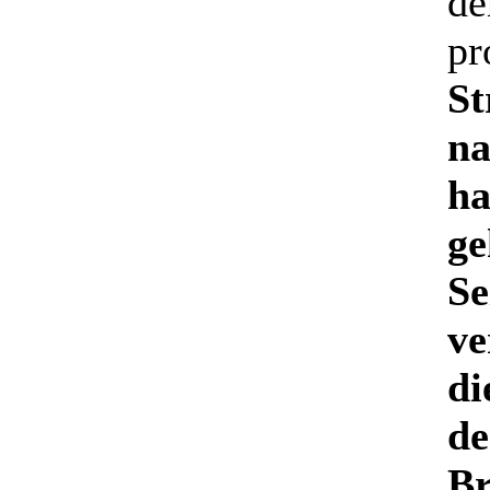
de
pr
St
na
ha
ge
Se
ve
di
de
Br