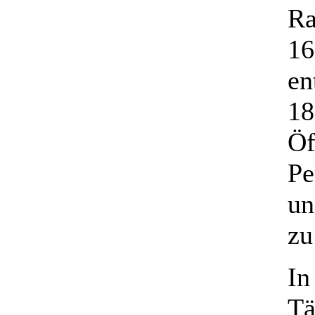
Ra
16
en
18
Öf
Pe
un
zu
In
Tä