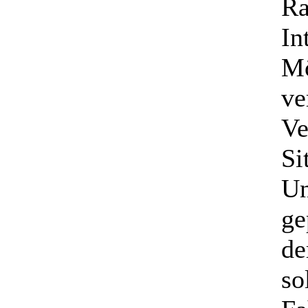
Ra
In
Mö
ve
Ve
Si
Un
ge
de
so