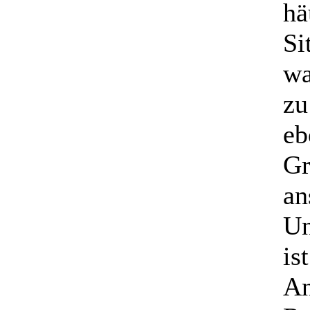
hä
Si
wa
zu
eb
Gr
an
Un
is
An