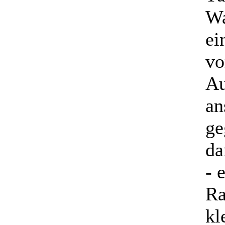
Wa
ei
vo
Au
an
ge
da
- 
Ra
kl