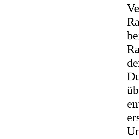
Ve
Ra
be
Ra
de
Du
üb
em
er
Un