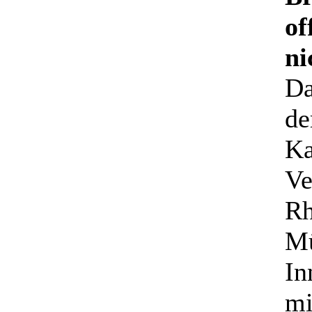
of
ni
Da
de
Ka
Ve
Rh
Mü
In
mi