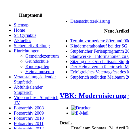
Hauptmenü
Datenschutzerklärung
Sitemap
Home
Neue Artikel
St. Cyriakus
Aktuelles
Termin vormerken: 80er und 90
Sicherheit / Rettung
Kindermarathonlauf bei der SG 
Einrichtungen
Stupfericher Ferienprogramm 2
Gemeindezentrum
Stadtwerke---Informationen zu 
Grundschule
Sitzung des Ortschaftsrats Stup
Kindergarten
Der Heimatverein feierte sein 
Heimatmuseum
Erfolgreiches Vatertagsfest des
Veranstaltungskalender
Stupferich stellt den Maibaum 
Stupferich
Abfuhrkalender
Stupferich
VBK: Modernisierung 
Videoarchiv - Stupferich
TV
Fotoarchiv 2008
Fotoarchiv 2009
Fotoarchiv 2010
Details
Fotoarchiv 2011
Erstellt am Sonntag, 24. April 
Fotoarchiv 2012