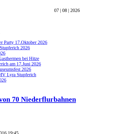
07 | 08 | 2026
er Party 17.Oktober 2026
Stupferich 2026
026
Gasthermen bei Hitze
ferich am 17.Juni 2026
Museumsfest 2026
 MV Lyra Stupferich
2026
von 70 Niederflurbahnen
2016 19:45