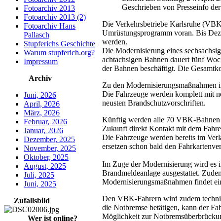
Geschrieben von Presseinfo d
Fotoarchiv 2013
Fotoarchiv 2013 (2)
Die Verkehrsbetriebe Karlsruhe (VBK)
Fotoarchiv Hans
Umrüstungsprogramm voran. Bis Deze
Pallasch
werden.
Stupferichs Geschichte
Die Modernisierung eines sechsachsig
Warum stupferich.org?
achtachsigen Bahnen dauert fünf Woch
Impressum
der Bahnen beschäftigt. Die Gesamtko
Archiv
Zu den Modernisierungsmaßnahmen i
Die Fahrzeuge werden komplett mit neu
Juni, 2026
neusten Brandschutzvorschriften.
April, 2026
März, 2026
Künftig werden alle 70 VBK-Bahnen au
Februar, 2026
Zukunft direkt Kontakt mit dem Fahr
Januar, 2026
Die Fahrzeuge werden bereits im Ver
Dezember, 2025
ersetzen schon bald den Fahrkartenve
November, 2025
Oktober, 2025
Im Zuge der Modernisierung wird es 
August, 2025
Brandmeldeanlage ausgestattet. Zude
Juli, 2025
Modernisierungsmaßnahmen findet eine
Juni, 2025
Den VBK-Fahrern wird zudem technisch
Zufallsbild
die Notbremse betätigen, kann der Fa
Möglichkeit zur Notbremsüberbrückung
Wer ist online?