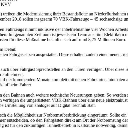
er KVV
 treiben die Modernisierung ihrer Bestandsflotte an Niederflurbahnen
mber 2018 sollen insgesamt 70 VBK-Fahrzeuge – 45 sechsachsige un
en Fahrzeugs nimmt inklusive der Inbetriebnahme vier Wochen Arbeits
en. Im genannten Zeitraum ist jeweils ein Team aus fünf Elektrikern
sten für diese Maßnahme belaufen sich auf rund 8,75 Millionen Euro.
m Detail:
en Fahrgastsitzen ausgestattet. Diese erhalten zudem einen neuen, rote
ch über Fahrgast-Sprechstellen an den Türen verfügen. Über diese Sp
er aufnehmen.
lauf der kommenden Monate komplett mit neuen Fahrkartenautomaten a
rkauf beim Fahrer.
in den Bahnen auch weitere technische Neuerungen geben. So werden s
m verfügen die umgerüsteten VBK-Bahnen über eine neue elektroakusti
 Umstellung von analoger auf Digital-Technik statt.
 die Möglichkeit zur Notbremsüberbrückung eingeräumt. Sollte ein Fa
hrer entscheiden, ob den Fahrgästen direkt am Ort der Notbremsung der
 ist für den zukünftigen Tunnelbetrieb in Karlsruhe notwendig, damit