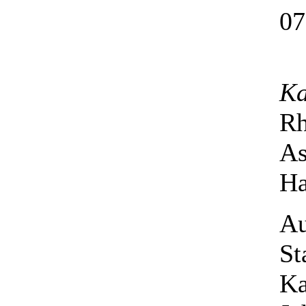
07
Ka
Rh
As
Ha
Au
St
Ka