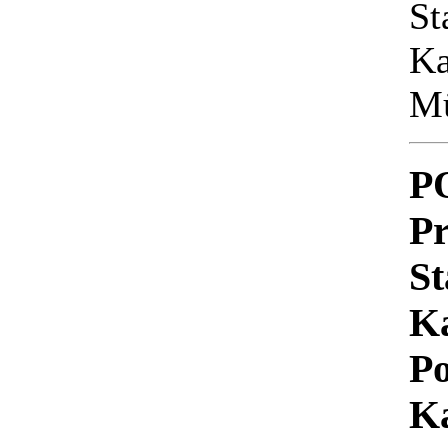
St
Ka
Mü
P
Pr
St
Ka
Po
K