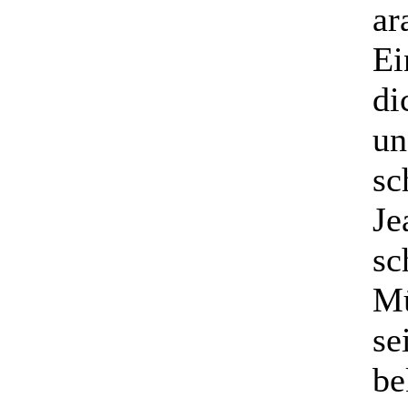
ar
Ei
di
un
sc
Je
sc
Mü
se
be