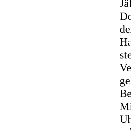
Jä
Do
de
Ha
st
Ve
ge
Be
Mi
Uh