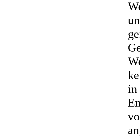
We
un
ge
Ge
We
ke
in
En
vo
an