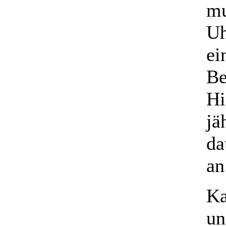
mu
Uh
ei
Be
Hi
jä
da
an
Ka
un