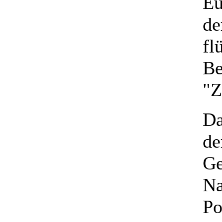
Eu
de
fl
Be
"Z
Da
de
Ge
Na
Po