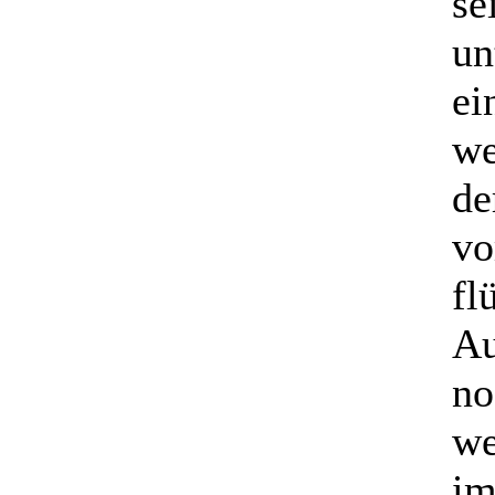
se
un
ei
we
de
vo
fl
Au
no
we
im