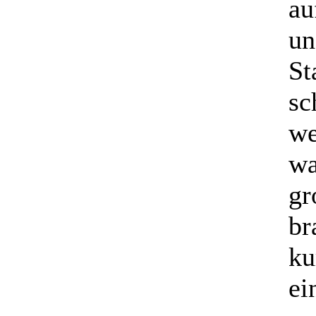
au
un
St
sc
we
wa
gr
br
ku
ei