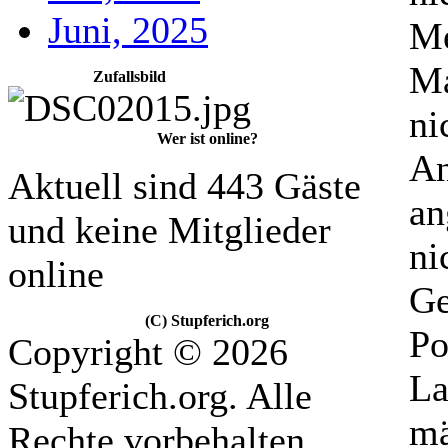
Juni, 2025
Me
Ma
Zufallsbild
ni
Wer ist online?
An
Aktuell sind 443 Gäste
an
und keine Mitglieder
ni
online
Ge
(C) Stupferich.org
Po
Copyright © 2026
La
Stupferich.org. Alle
mä
Rechte vorbehalten.