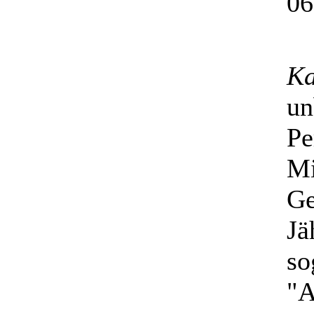
06
Ka
un
Pe
Mi
Ge
Jä
so
"A