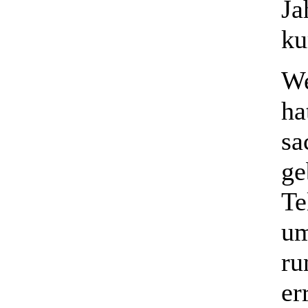
Ja
ku
We
ha
sa
ge
Te
um
ru
er