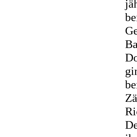
jä
be
Ge
Ba
Do
gi
be
Zä
Ri
De