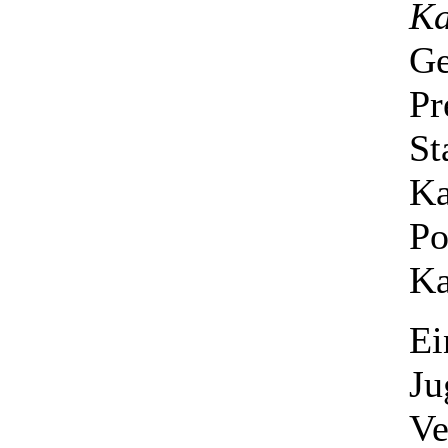
Ka
G
Pr
St
Ka
Po
Ka
Ei
Ju
Ve