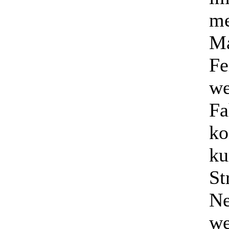
me
Ma
Fe
we
F
ko
ku
St
Ne
we