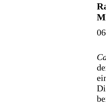
R
Ma
06
Ca
de
ei
Di
be