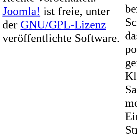
be
Joomla!
ist freie, unter
Sc
der
GNU/GPL-Lizenz
da
veröffentlichte Software.
po
ge
Kl
Sa
me
Ei
St