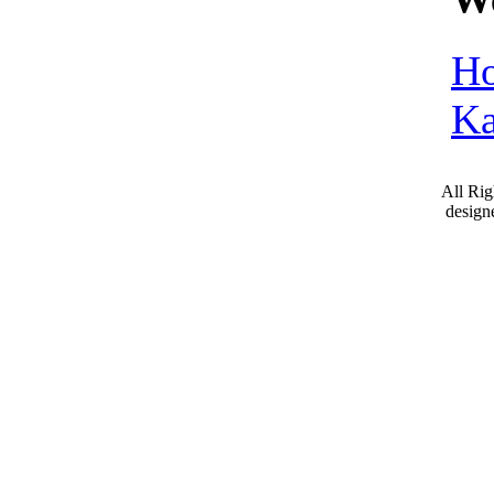
Ho
Ka
All Ri
desig