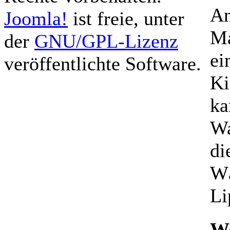
An
Joomla!
ist freie, unter
Ma
der
GNU/GPL-Lizenz
ei
veröffentlichte Software.
Ki
ka
Wa
di
Wä
Li
We