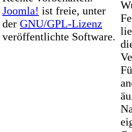
Wu
Joomla!
ist freie, unter
Fe
der
GNU/GPL-Lizenz
li
veröffentlichte Software.
di
Ve
Fü
an
äu
Na
ei