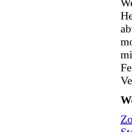
We
He
ab
mo
mi
Fe
Ve
We
Zo
St