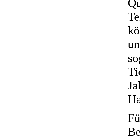
Qu
Te
kö
un
so
Ti
Ja
Ha
Fü
Be