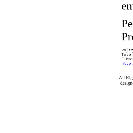
en
Pe
Pr
Poliz
Telef
E-Ma
http
All Ri
desig