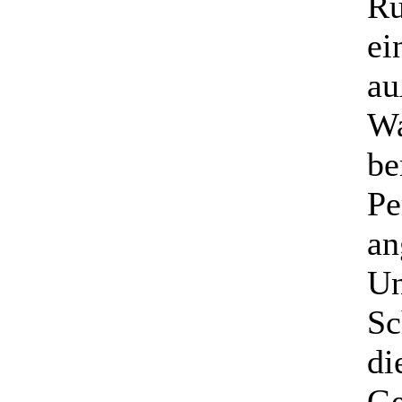
Rü
ei
au
Wa
be
Pe
an
Un
Sc
di
Ge