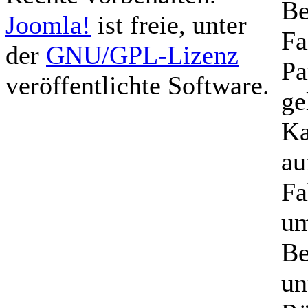
Be
Joomla!
ist freie, unter
Fa
der
GNU/GPL-Lizenz
Pa
veröffentlichte Software.
ge
Ka
au
Fa
um
Be
un