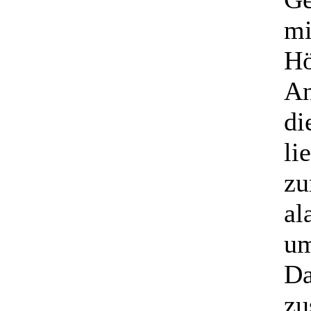
mi
Hö
An
di
li
zu
al
um
Da
zu