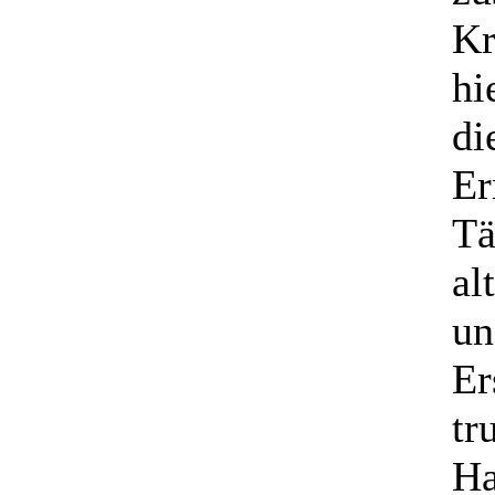
Kr
hi
di
Er
Tä
al
un
Er
tr
Ha