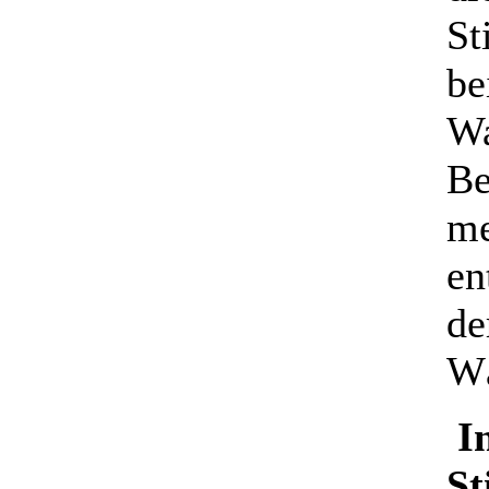
St
be
Wa
Be
me
en
de
Wä
I
St