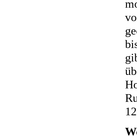
mo
vo
ge
bi
gi
üb
Ho
Ru
12
We