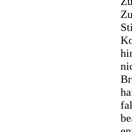
Zu
Zu
St
Ko
hi
ni
Br
ha
fa
be
en