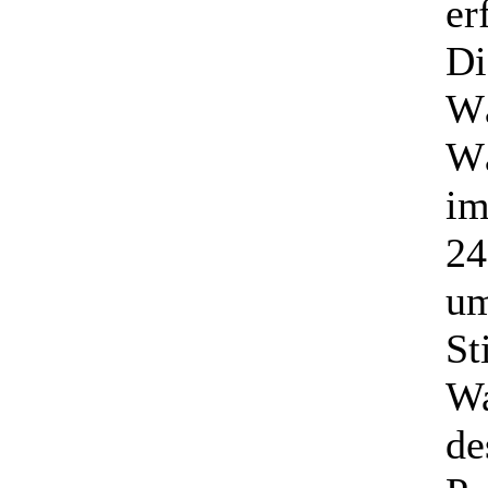
er
Di
Wä
Wä
im
24
um
St
Wa
de