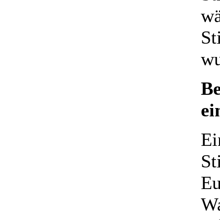
wä
St
wu
Be
ei
Ei
St
Eu
Wa