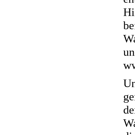
Hi
be
Wa
un
ww
Un
ge
de
Wa