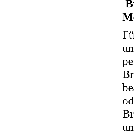
B
Mo
Fü
un
pe
Br
be
od
Br
un