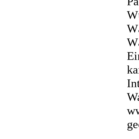
Pa
Wü
Wä
Wä
Ei
ka
In
Wa
ww
ge