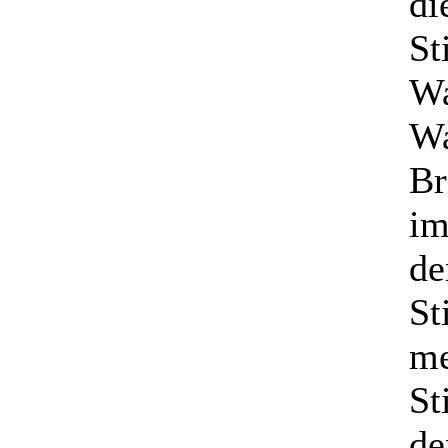
di
St
Wa
Wa
Br
im
de
St
me
St
de