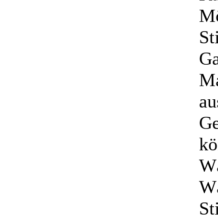
Mö
St
Ga
Ma
au
Ge
kö
Wä
Wä
St