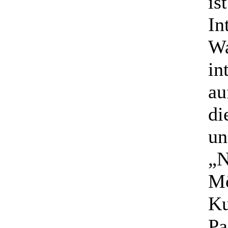
is
In
Wa
in
au
di
un
„N
Mö
Ku
Pa