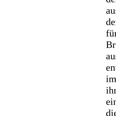
au
de
fü
Br
au
en
im
ih
ei
di