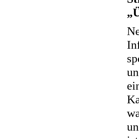
„
Ne
In
sp
un
ei
Ka
wa
un