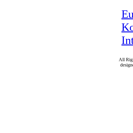
Eu
K
In
All Ri
desig