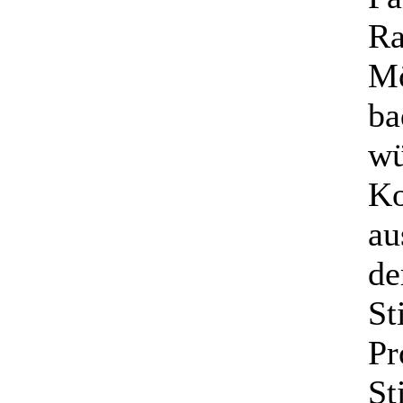
Ra
Mö
ba
wü
Ko
au
de
St
Pr
St