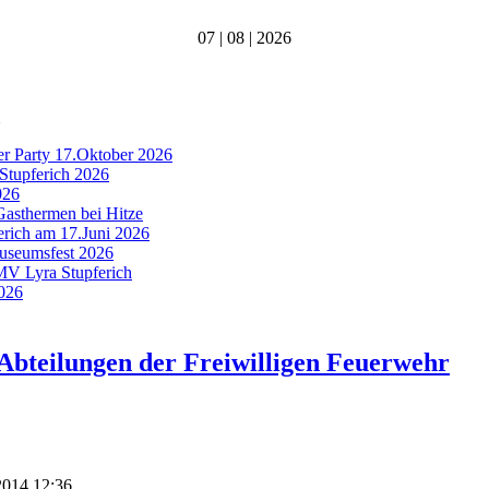
07 | 08 | 2026
er Party 17.Oktober 2026
Stupferich 2026
026
Gasthermen bei Hitze
ferich am 17.Juni 2026
Museumsfest 2026
 MV Lyra Stupferich
2026
Abteilungen der Freiwilligen Feuerwehr
 2014 12:36