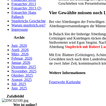
Geschrieben von Presseinforma
Fotoarchiv 2013
Fotoarchiv 2013 (2)
Vier Gewählte müssen noch L
Fotoarchiv Hans
Pallasch
Stupferichs Geschichte
Bei vier Abteilungen der Freiwillige
Warum stupferich.org?
Abteilungsversammlungen die Männer 
Impressum
In Bulach löst der bisherige Abteilu
Archiv
Grötzingen und Knielingen rücken die
Stellvertreter wird Egon Siegrist. Nac
Juni, 2026
Abteilung
Stupferich mit Robert L
April, 2026
März, 2026
Mit Eric Blattner (Grötzingen), Achi
Februar, 2026
Gewählten noch nach dem Landesfeuer
Januar, 2026
sie zwei Jahre Zeit, kommissarisch kö
Dezember, 2025
November, 2025
Weitere Informationen
Oktober, 2025
August, 2025
Feuerwehr Karlsruhe
Juli, 2025
Juni, 2025
Zufallsbild
Wer ist online?