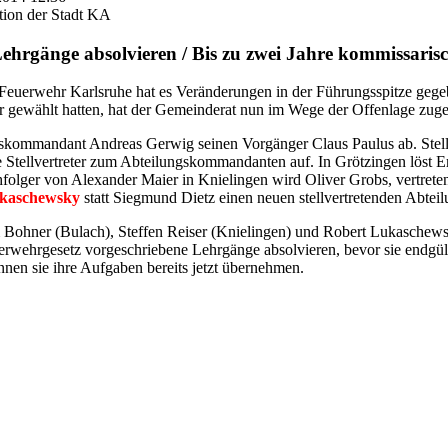
tion der Stadt KA
ehrgänge absolvieren / Bis zu zwei Jahre kommissaris
n Feuerwehr Karlsruhe hat es Veränderungen in der Führungsspitze geg
gewählt hatten, hat der Gemeinderat nun im Wege der Offenlage zuge
ngskommandant Andreas Gerwig seinen Vorgänger Claus Paulus ab. Stel
 Stellvertreter zum Abteilungskommandanten auf. In Grötzingen löst Er
hfolger von Alexander Maier in Knielingen wird Oliver Grobs, vertreten
ukaschewsky
statt Siegmund Dietz einen neuen stellvertretenden Abte
m Bohner (Bulach), Steffen Reiser (Knielingen) und Robert Lukaschews
wehrgesetz vorgeschriebene Lehrgänge absolvieren, bevor sie endgül
nnen sie ihre Aufgaben bereits jetzt übernehmen.