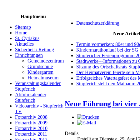
Hauptmenü
Datenschutzerklärung
Sitemap
Home
Neue Artikel
St. Cyriakus
Aktuelles
Termin vormerken: 80er und 90
Sicherheit / Rettung
Kindermarathonlauf bei der SG 
Einrichtungen
Stupfericher Ferienprogramm 2
Gemeindezentrum
Stadtwerke---Informationen zu 
Grundschule
Sitzung des Ortschaftsrats Stup
Kindergarten
Der Heimatverein feierte sein 
Heimatmuseum
Erfolgreiches Vatertagsfest des
Veranstaltungskalender
Stupferich stellt den Maibaum 
Stupferich
Abfuhrkalender
Stupferich
Neue Führung bei vier 
Videoarchiv - Stupferich
TV
Fotoarchiv 2008
Fotoarchiv 2009
Fotoarchiv 2010
Details
Fotoarchiv 2011
Erstellt am Dienstag, 29. April
Fotoarchiv 2012