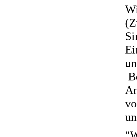
Wi
(Z
Si
Ei
un
Be
An
vo
un
"W