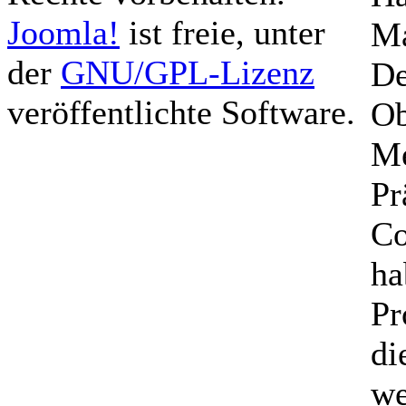
Joomla!
ist freie, unter
Ma
der
GNU/GPL-Lizenz
De
veröffentlichte Software.
Ob
Me
Pr
Co
ha
Pr
di
we