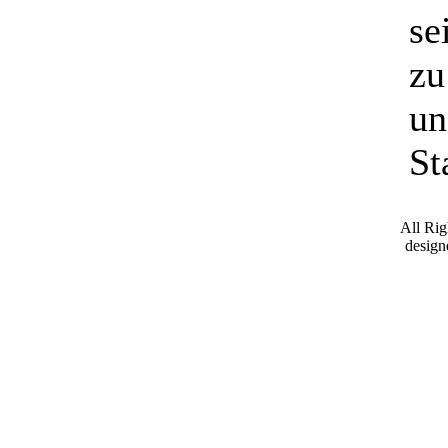
se
zu
un
St
All Ri
desig