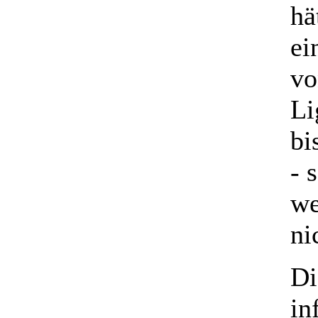
hä
ei
vo
Li
bi
- 
we
ni
Di
in