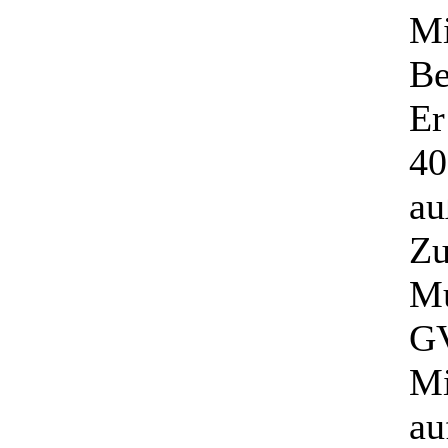
Mi
Be
Er
40
au
Zu
Mu
GV
Mi
au