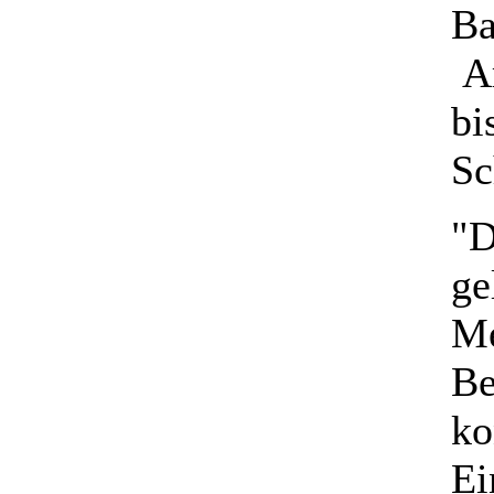
Ba
Ar
bi
Sc
"D
ge
Me
Be
ko
Ei