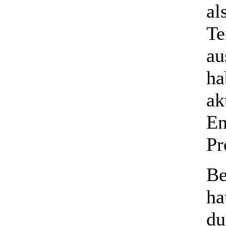
al
Te
au
ha
ak
En
Pr
Be
ha
du