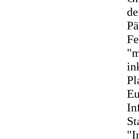
de
Pä
Fe
"m
in
Pl
Eu
In
St
"I