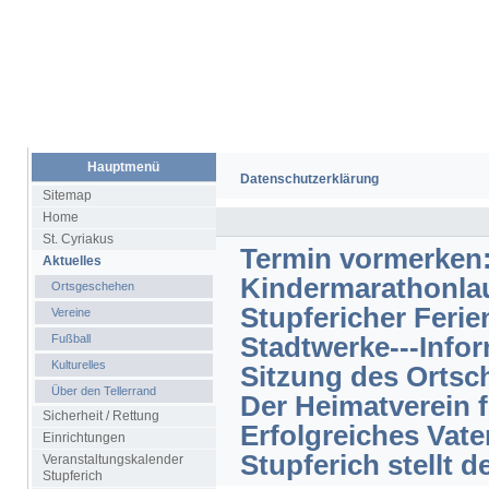
Hauptmenü
Datenschutzerklärung
Sitemap
Home
St. Cyriakus
Termin vormerken:
Aktuelles
Kindermarathonlau
Ortsgeschehen
Stupfericher Feri
Vereine
Fußball
Stadtwerke---Info
Kulturelles
Sitzung des Ortsch
Über den Tellerrand
Der Heimatverein 
Sicherheit / Rettung
Erfolgreiches Vate
Einrichtungen
Stupferich stellt 
Veranstaltungskalender
Stupferich