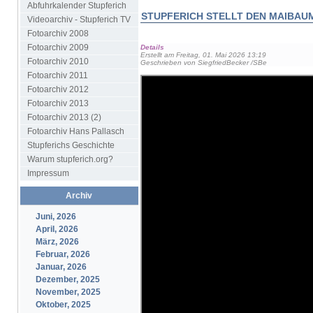
Abfuhrkalender Stupferich
STUPFERICH STELLT DEN MAIBAUM
Videoarchiv - Stupferich TV
Fotoarchiv 2008
Fotoarchiv 2009
Details
Erstellt am Freitag, 01. Mai 2026 13:19
Fotoarchiv 2010
Geschrieben von SiegfriedBecker /SBe
Fotoarchiv 2011
Fotoarchiv 2012
Fotoarchiv 2013
Fotoarchiv 2013 (2)
Fotoarchiv Hans Pallasch
Stupferichs Geschichte
Warum stupferich.org?
Impressum
Archiv
Juni, 2026
April, 2026
März, 2026
Februar, 2026
Januar, 2026
Dezember, 2025
November, 2025
Oktober, 2025