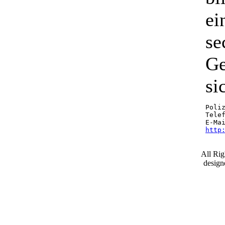
ei
se
Ge
si
Poliz
Telef
E-Ma
http
All Ri
desig