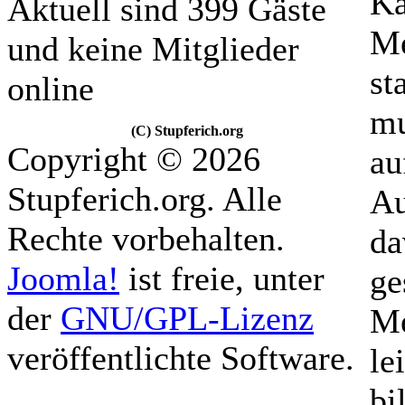
Ka
Aktuell sind 399 Gäste
Me
und keine Mitglieder
st
online
mu
(C) Stupferich.org
Copyright © 2026
au
Stupferich.org. Alle
Au
Rechte vorbehalten.
da
Joomla!
ist freie, unter
ge
der
GNU/GPL-Lizenz
Me
veröffentlichte Software.
le
bi