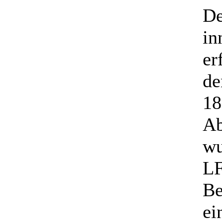
De
in
er
de
18
Ab
wu
LF
Be
ei