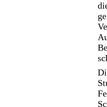
di
ge
Ve
Au
Be
sc
Di
St
Fe
Sc