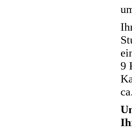
um
Ih
St
ei
9 
Ka
ca
Un
Ih