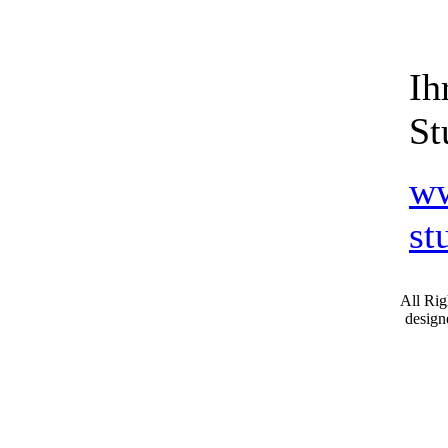
Ih
St
ww
st
All Ri
desig