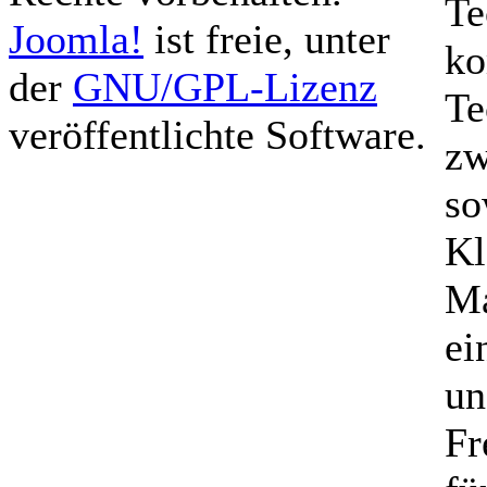
Te
Joomla!
ist freie, unter
ko
der
GNU/GPL-Lizenz
Te
veröffentlichte Software.
zw
so
Kl
Ma
ei
un
Fr