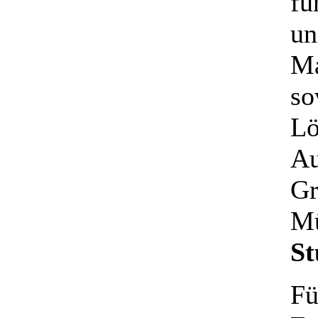
fü
un
Ma
so
Lö
Au
Gr
Mü
St
Fü