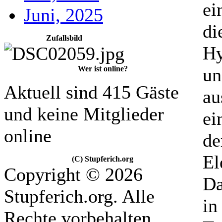
ei
Juni, 2025
di
Zufallsbild
Hy
Wer ist online?
un
Aktuell sind 415 Gäste
au
und keine Mitglieder
ei
online
de
El
(C) Stupferich.org
Copyright © 2026
Da
Stupferich.org. Alle
in
Rechte vorbehalten.