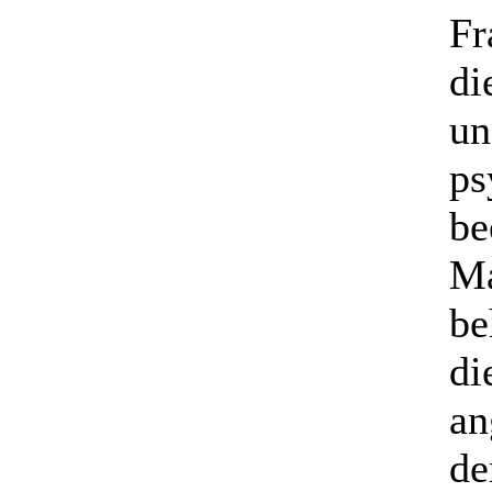
Fr
di
un
ps
be
Ma
be
di
an
de