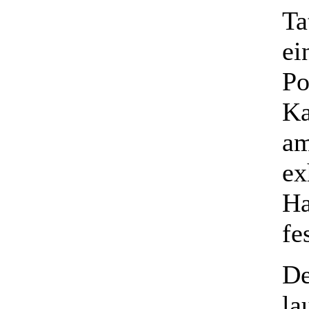
Ta
ei
Po
Ka
am
ex
Ha
fe
De
la