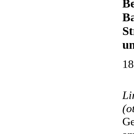
Be
Ba
St
u
18
Li
(o
Ge