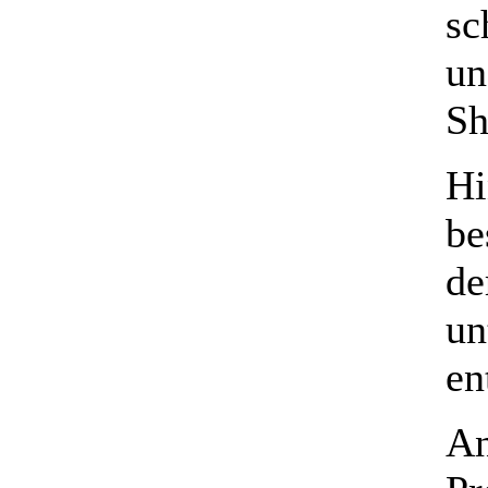
sc
un
Sh
Hi
be
de
un
en
An