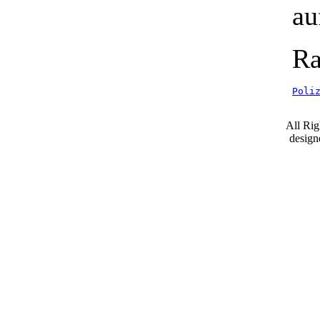
au
Ra
Poli
All Ri
desig