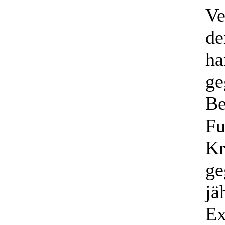
Ve
de
ha
ge
Be
Fu
Kr
ge
jä
Ex