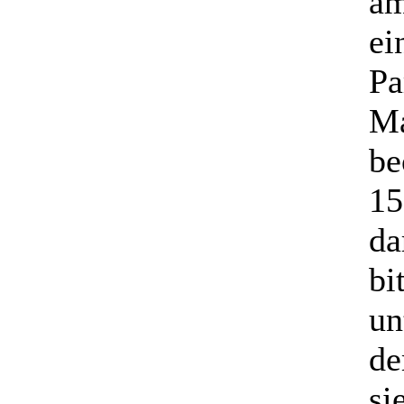
am
ei
Pa
Ma
be
15
da
bi
un
de
si