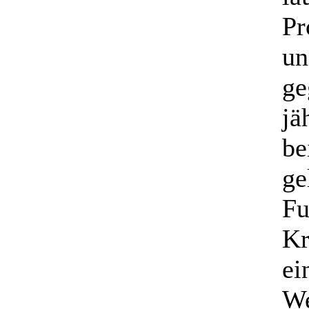
Pr
un
ge
jä
be
ge
Fu
Kr
ei
We