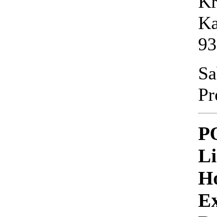
Kr
Ka
93
Sa
Pr
P
L
Ho
Ex