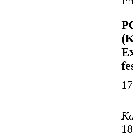
Pr
P
(K
Ex
f
17
Ka
18