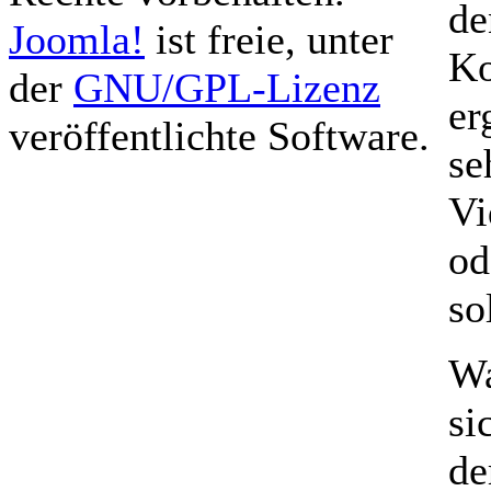
de
Joomla!
ist freie, unter
Ko
der
GNU/GPL-Lizenz
er
veröffentlichte Software.
se
Vi
od
so
Wa
si
de