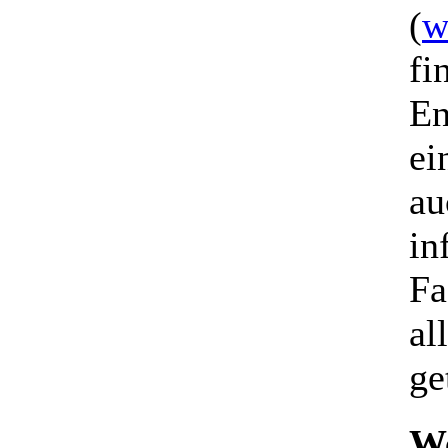
(
w
fi
En
ei
au
in
Fa
al
ge
We