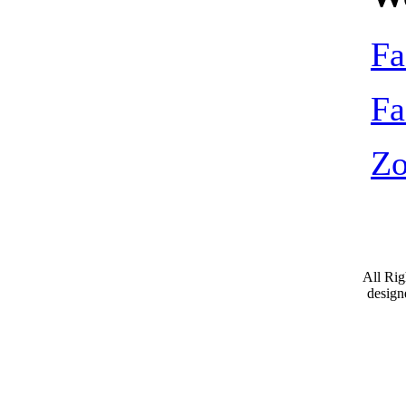
Fa
Fa
Zo
All Ri
desig