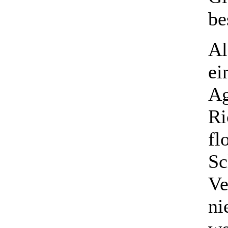
be
Al
ei
Ag
Ri
fl
Sc
Ve
ni