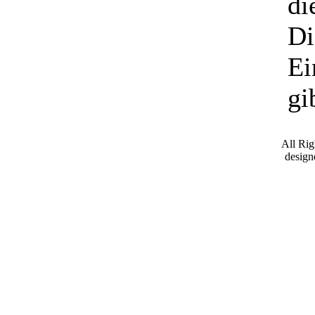
di
Di
Ei
gi
All Ri
desig