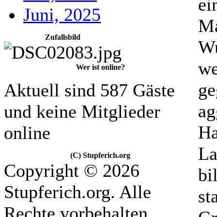
ei
Juni, 2025
Ma
Zufallsbild
Wu
we
Wer ist online?
ge
Aktuell sind 587 Gäste
ag
und keine Mitglieder
Ha
online
La
(C) Stupferich.org
Copyright © 2026
bi
Stupferich.org. Alle
st
Rechte vorbehalten.