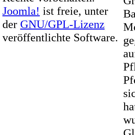
Gr
Joomla!
ist freie, unter
Ba
der
GNU/GPL-Lizenz
Mo
veröffentlichte Software.
ge
au
Pf
Pf
si
ha
wu
Gl