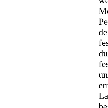
we
Me
Pe
de
fe
du
fe
un
er
La
be