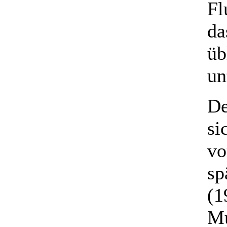
Fl
da
üb
un
De
si
vo
sp
(1
Mu