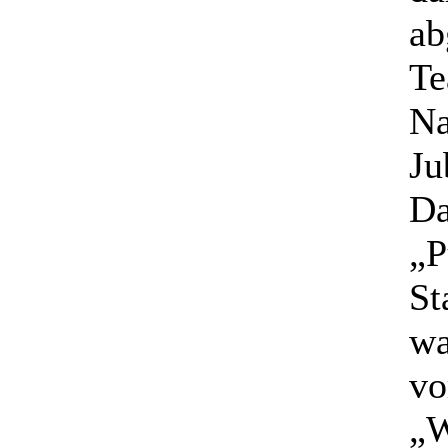
ab
Te
Na
Ju
Da
„P
St
wa
vo
„W