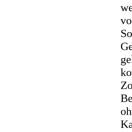
we
vo
So
Ge
ge
ko
Zo
Be
oh
Ka