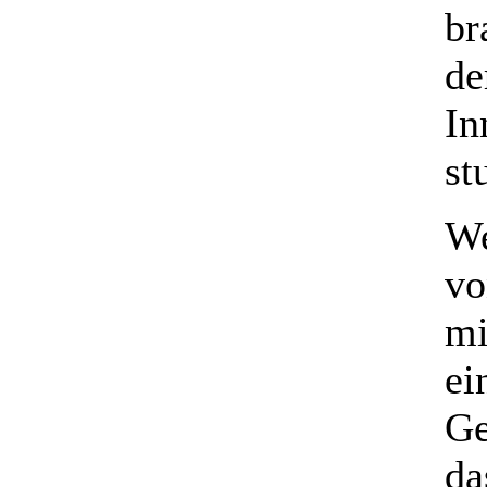
br
de
In
st
We
vo
mi
ei
Ge
da