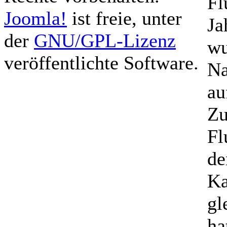
Fl
Joomla!
ist freie, unter
Ja
der
GNU/GPL-Lizenz
wu
veröffentlichte Software.
Na
au
Zu
Fl
de
Ka
gl
ha