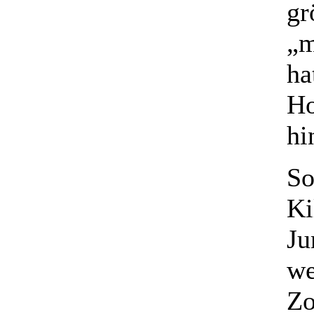
gr
„m
ha
Ho
hi
So
Ki
Ju
we
Zo