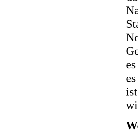
N
St
No
Ge
es
es
is
wi
We