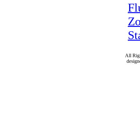
Fl
Zo
St
All Ri
desig