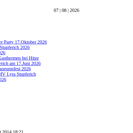
07 | 08 | 2026
er Party 17.Oktober 2026
Stupferich 2026
026
Gasthermen bei Hitze
ferich am 17.Juni 2026
Museumsfest 2026
 MV Lyra Stupferich
2026
st 2014 18:21