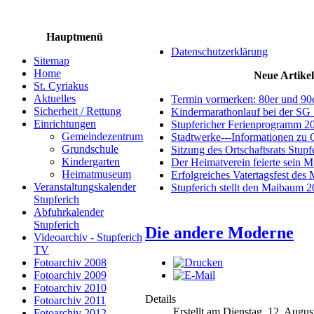
Hauptmenü
Datenschutzerklärung
Sitemap
Home
Neue Artikel
St. Cyriakus
Aktuelles
Termin vormerken: 80er und 90
Sicherheit / Rettung
Kindermarathonlauf bei der SG 
Einrichtungen
Stupfericher Ferienprogramm 2
Gemeindezentrum
Stadtwerke---Informationen zu 
Grundschule
Sitzung des Ortschaftsrats Stup
Kindergarten
Der Heimatverein feierte sein 
Heimatmuseum
Erfolgreiches Vatertagsfest des
Veranstaltungskalender
Stupferich stellt den Maibaum 
Stupferich
Abfuhrkalender
Stupferich
Die andere Moderne
Videoarchiv - Stupferich
TV
Fotoarchiv 2008
Fotoarchiv 2009
Fotoarchiv 2010
Details
Fotoarchiv 2011
Erstellt am Dienstag, 12. Augu
Fotoarchiv 2012