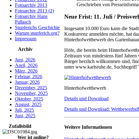
Geschrieben von Presseinforma
Fotoarchiv 2013
Fotoarchiv 2013 (2)
Neue Frist: 11. Juli / Preisv
Fotoarchiv Hans
Pallasch
Stupferichs Geschichte
Insgesamt 10.000 Euro kann die Stadt
Warum stupferich.org?
Konkurrenz anmelden möchte, hat dazu
Impressum
Hinterhofwettbewerb des Gartenbaua
Archiv
Höfe, die bereits beim Hinterhofwett
Zeitraum von mindestens fünf Jahren w
Juni, 2026
Bürger herzlich willkommen sind, fin
April, 2026
unter www.karlsruhe.de, Suchbegriff
März, 2026
Februar, 2026
Januar, 2026
Dezember, 2025
Hinterhofwettbewerb
November, 2025
Details und Download
Oktober, 2025
August, 2025
Details und Download: Wettbewerbsfl
Juli, 2025
Juni, 2025
Zufallsbild
Weitere Informationen
Wer ist online?