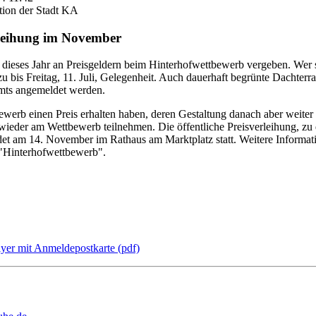
tion der Stadt KA
erleihung im November
 dieses Jahr an Preisgeldern beim Hinterhofwettbewerb vergeben. Wer 
 bis Freitag, 11. Juli, Gelegenheit. Auch dauerhaft begrünte Dachterr
mts angemeldet werden.
bewerb einen Preis erhalten haben, deren Gestaltung danach aber weite
ieder am Wettbewerb teilnehmen. Die öffentliche Preisverleihung, zu d
det am 14. November im Rathaus am Marktplatz statt. Weitere Informa
 "Hinterhofwettbewerb".
yer mit Anmeldepostkarte (pdf)