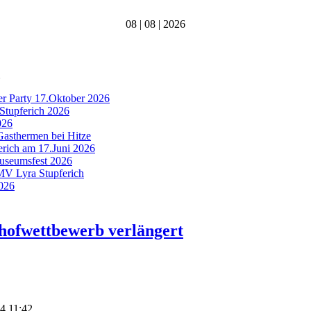
08 | 08 | 2026
er Party 17.Oktober 2026
Stupferich 2026
026
Gasthermen bei Hitze
ferich am 17.Juni 2026
Museumsfest 2026
 MV Lyra Stupferich
2026
hofwettbewerb verlängert
14 11:42