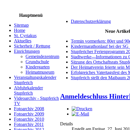
Hauptmenü
Datenschutzerklärung
Sitemap
Home
Neue Artikel
St. Cyriakus
Aktuelles
Termin vormerken: 80er und 90
Sicherheit / Rettung
Kindermarathonlauf bei der SG 
Einrichtungen
Stupfericher Ferienprogramm 2
Gemeindezentrum
Stadtwerke---Informationen zu 
Grundschule
Sitzung des Ortschaftsrats Stup
Kindergarten
Der Heimatverein feierte sein 
Heimatmuseum
Erfolgreiches Vatertagsfest des
Veranstaltungskalender
Stupferich stellt den Maibaum 
Stupferich
Abfuhrkalender
Stupferich
Anmeldeschluss Hinter
Videoarchiv - Stupferich
TV
Fotoarchiv 2008
Fotoarchiv 2009
Fotoarchiv 2010
Details
Fotoarchiv 2011
Erstellt am Freitag, 27. Juni 20
Fotoarchiv 2012