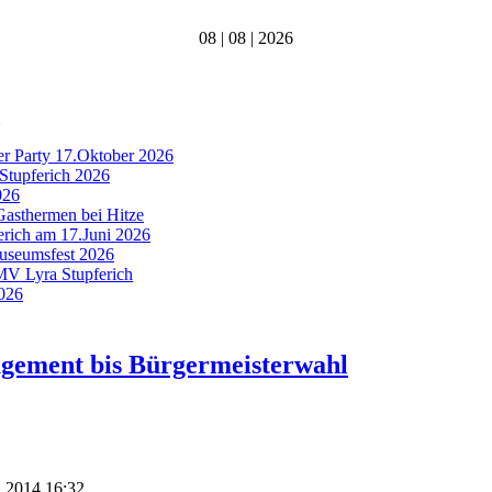
08 | 08 | 2026
er Party 17.Oktober 2026
Stupferich 2026
026
Gasthermen bei Hitze
ferich am 17.Juni 2026
Museumsfest 2026
 MV Lyra Stupferich
2026
agement bis Bürgermeisterwahl
i 2014 16:32