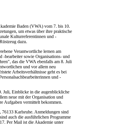
-Akademie Baden (VWA) vom 7. bis 10.
tretungen, um etwas über ihre praktische
unale Kulturreferentinnen und -
s Rüstzeug dazu.
erebene Verantwortliche lernen am
d -bearbeiter sowie Organisations- und
hren", das die VWA ebenfalls am 8. Juli
ntwortlichen und vor allem neu
stete Arbeitsverhältnisse geht es bei
d Personalsachbearbeiterinnen und -
Juli, Einblicke in die augenblickliche
llem neue mit der Organisation und
hre Aufgaben vermittelt bekommen.
2e, 76133 Karlsruhe. Anmeldungen sind
 sind auch die ausführlichen Programme
7. Per Mail ist die Akademie unter