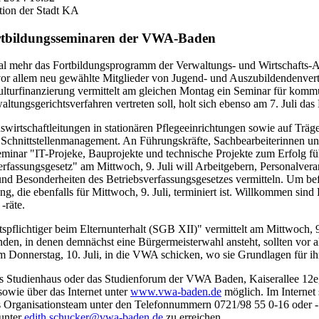
tion der Stadt KA
rtbildungsseminaren der VWA-Baden
mal mehr das Fortbildungsprogramm der Verwaltungs- und Wirtschafts
h vor allem neu gewählte Mitglieder von Jugend- und Auszubildendenver
ulturfinanzierung vermittelt am gleichen Montag ein Seminar für komm
ltungsgerichtsverfahren vertreten soll, holt sich ebenso am 7. Juli da
wirtschaftleitungen in stationären Pflegeeinrichtungen sowie auf Träg
k Schnittstellenmanagement. An Führungskräfte, Sachbearbeiterinnen un
eminar "IT-Projeke, Bauprojekte und technische Projekte zum Erfolg fü
rfassungsgesetz" am Mittwoch, 9. Juli will Arbeitgebern, Personalvera
d Besonderheiten des Betriebsverfassungsgesetzes vermitteln. Um befri
ng, die ebenfalls für Mittwoch, 9. Juli, terminiert ist. Willkommen sin
-räte.
flichtiger beim Elternunterhalt (SGB XII)" vermittelt am Mittwoch, 9. 
den, in denen demnächst eine Bürgermeisterwahl ansteht, sollten vor a
m Donnerstag, 10. Juli, in die VWA schicken, wo sie Grundlagen für i
 das Studienhaus oder das Studienforum der VWA Baden, Kaiserallee 1
owie über das Internet unter
www.vwa-baden.de
möglich. Im Internet
as Organisationsteam unter den Telefonnummern 0721/98 55 0-16 oder -1
unter
edith.schucker@vwa-baden.de
zu erreichen.