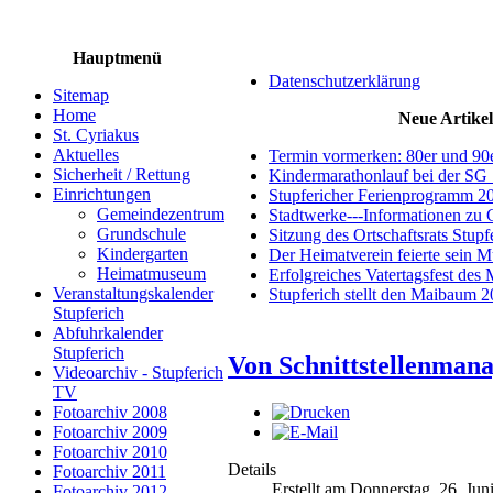
Hauptmenü
Datenschutzerklärung
Sitemap
Home
Neue Artikel
St. Cyriakus
Aktuelles
Termin vormerken: 80er und 90
Sicherheit / Rettung
Kindermarathonlauf bei der SG 
Einrichtungen
Stupfericher Ferienprogramm 2
Gemeindezentrum
Stadtwerke---Informationen zu 
Grundschule
Sitzung des Ortschaftsrats Stup
Kindergarten
Der Heimatverein feierte sein 
Heimatmuseum
Erfolgreiches Vatertagsfest des
Veranstaltungskalender
Stupferich stellt den Maibaum 
Stupferich
Abfuhrkalender
Stupferich
Von Schnittstellenman
Videoarchiv - Stupferich
TV
Fotoarchiv 2008
Fotoarchiv 2009
Fotoarchiv 2010
Details
Fotoarchiv 2011
Erstellt am Donnerstag, 26. Jun
Fotoarchiv 2012