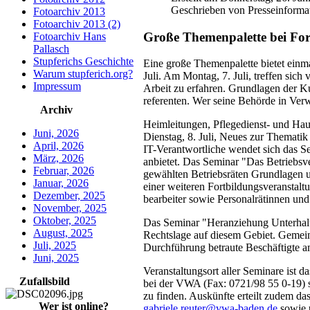
Geschrieben von Presseinforma
Fotoarchiv 2013
Fotoarchiv 2013 (2)
Große Themenpalette bei Fo
Fotoarchiv Hans
Pallasch
Stupferichs Geschichte
Eine große Themenpalette bietet ein
Warum stupferich.org?
Juli. Am Montag, 7. Juli, treffen sic
Impressum
Arbeit zu erfahren. Grundlagen der K
referenten. Wer seine Behörde in Verwa
Archiv
Heimleitungen, Pflegedienst- und Haus
Juni, 2026
Dienstag, 8. Juli, Neues zur Themati
April, 2026
IT-Verantwortliche wendet sich das S
März, 2026
anbietet. Das Seminar "Das Betriebsve
Februar, 2026
gewählten Betriebsräten Grundlagen un
Januar, 2026
einer weiteren Fortbildungsveranstaltu
Dezember, 2025
bearbeiter sowie Personalrätinnen und 
November, 2025
Oktober, 2025
Das Seminar "Heranziehung Unterhaltsp
August, 2025
Rechtslage auf diesem Gebiet. Gemein
Juli, 2025
Durchführung betraute Beschäftigte a
Juni, 2025
Veranstaltungsort aller Seminare ist
Zufallsbild
bei der VWA (Fax: 0721/98 55 0-19) s
zu finden. Auskünfte erteilt zudem d
Wer ist online?
gabriele.reuter@vwa-baden.de
sowie 