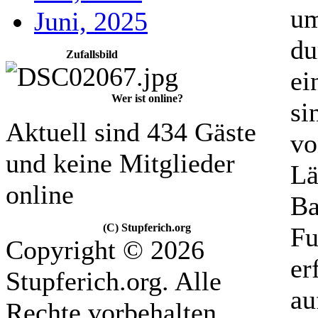
um
Juni, 2025
du
Zufallsbild
ei
Wer ist online?
si
Aktuell sind 434 Gäste
vo
und keine Mitglieder
Lä
online
Ba
(C) Stupferich.org
Fu
Copyright © 2026
er
Stupferich.org. Alle
au
Rechte vorbehalten.