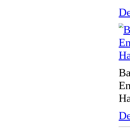
De
Ba
En
Ha
De