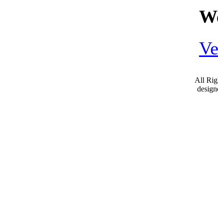
We
Ve
All Ri
desig