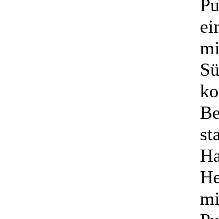
Pu
ei
mi
Sü
ko
Be
st
Ha
He
mi