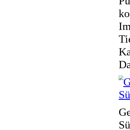
Pu
ko
Im
Ti
Ka
Da
G
Sü