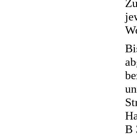
Zu
je
Wo
Bi
ab
be
un
St
Ha
B 