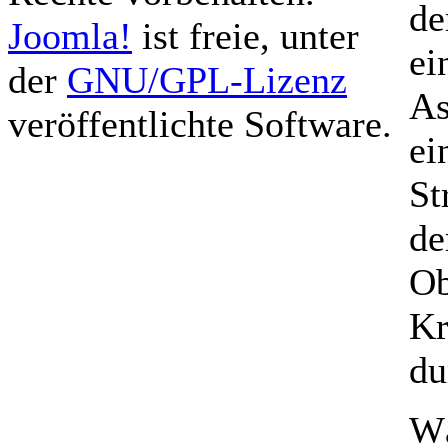
de
Joomla!
ist freie, unter
ei
der
GNU/GPL-Lizenz
As
veröffentlichte Software.
ei
St
de
Ob
Kr
du
Wä