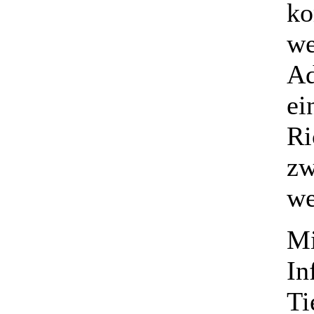
ko
we
Ad
ei
Ri
zw
we
Mi
In
Ti