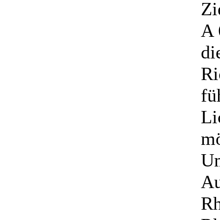
Zi
A 
di
Ri
fü
Li
mö
Um
Au
Rh