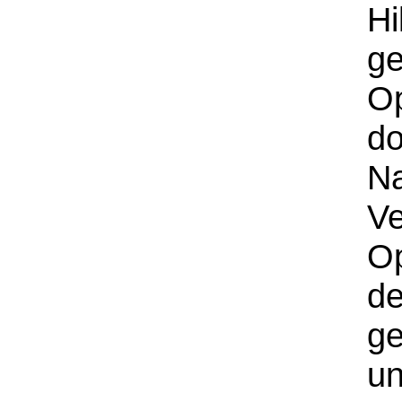
Hi
g
O
do
N
Ve
O
de
ge
un