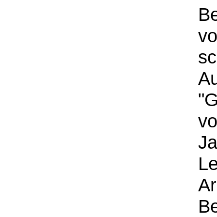
Be
vo
s
A
"G
vo
Ja
Le
Ar
Be