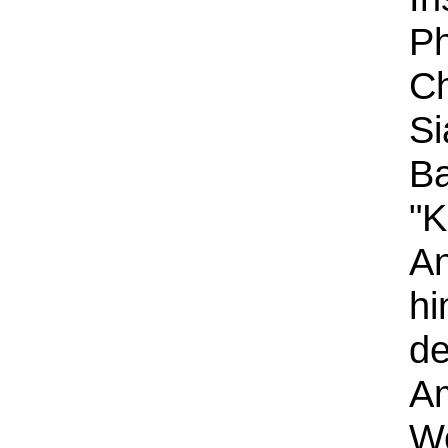
Ph
Ch
Si
Ba
"K
A
hi
de
Am
We