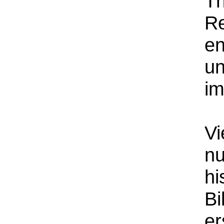
Th
Re
en
un
im
Vi
nu
hi
Bi
er