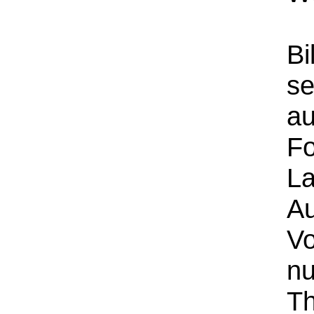
Bi
se
a
Fo
L
Au
Vo
nu
Th