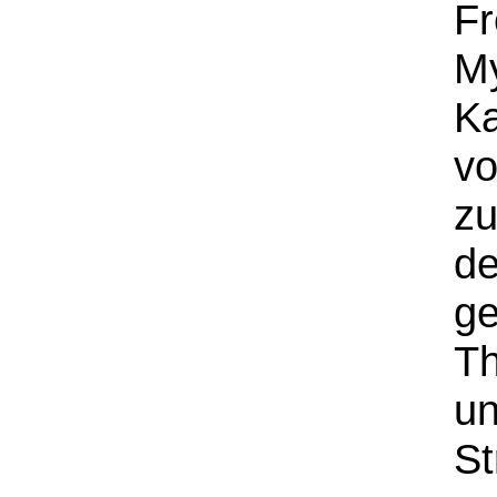
Fr
M
K
vo
zu
de
ge
Th
un
St