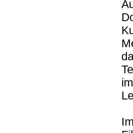
Au
D
Ku
Me
da
Te
im
Le
Im