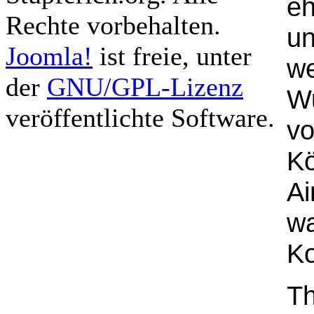
eh
Rechte vorbehalten.
un
Joomla!
ist freie, unter
w
der
GNU/GPL-Lizenz
Wu
veröffentlichte Software.
vo
Kö
Ai
w
Ko
Th