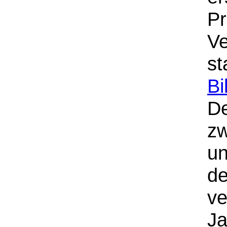
Pr
Ve
s
Bi
De
zw
un
de
v
Ja