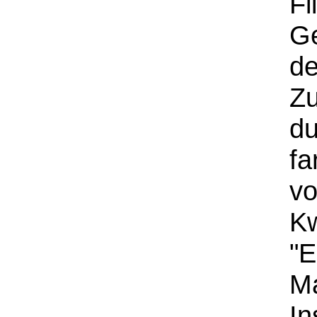
Fi
Ge
de
Zu
du
fa
vo
Kw
"E
Ma
In