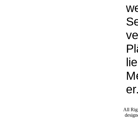
we
Se
ve
Pl
li
Me
er
All Ri
desig