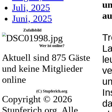
un
Juli, 2025
au
Juni, 2025
Zufallsbild
Tr
La
Wer ist online?
Aktuell sind 875 Gäste
le
und keine Mitglieder
ve
online
un
In
(C) Stupferich.org
Copyright © 2026
d
Stupferich.org. Alle