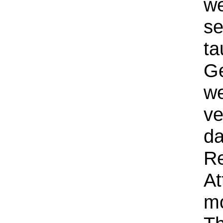
we
se
ta
Ge
we
ve
da
Re
At
m