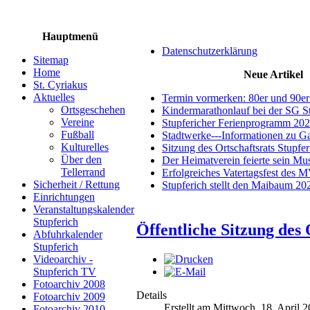
Hauptmenü
Datenschutzerklärung
Sitemap
Home
Neue Artikel
St. Cyriakus
Aktuelles
Termin vormerken: 80er und 90er
Ortsgeschehen
Kindermarathonlauf bei der SG S
Vereine
Stupfericher Ferienprogramm 20
Fußball
Stadtwerke---Informationen zu G
Kulturelles
Sitzung des Ortschaftsrats Stupfe
Über den
Der Heimatverein feierte sein M
Tellerrand
Erfolgreiches Vatertagsfest des 
Sicherheit / Rettung
Stupferich stellt den Maibaum 20
Einrichtungen
Veranstaltungskalender
Stupferich
Öffentliche Sitzung des 
Abfuhrkalender
Stupferich
Videoarchiv -
Stupferich TV
Fotoarchiv 2008
Details
Fotoarchiv 2009
Erstellt am Mittwoch, 18. April 
Fotoarchiv 2010