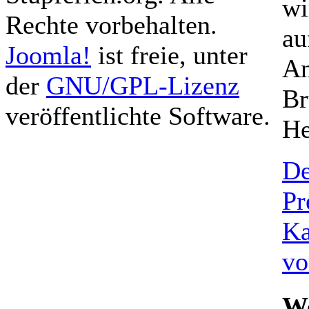
wi
Rechte vorbehalten.
au
Joomla!
ist freie, unter
An
der
GNU/GPL-Lizenz
Br
veröffentlichte Software.
He
De
Pr
Ka
vo
We