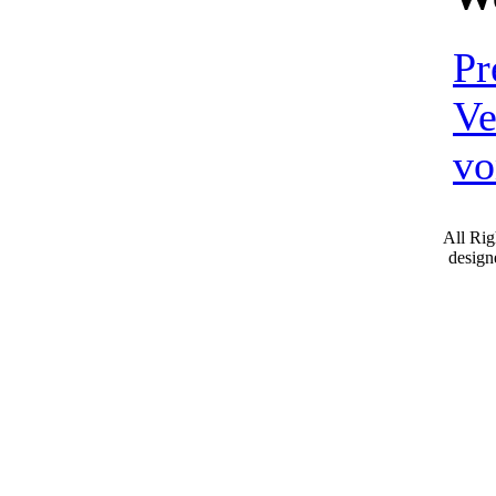
Pr
Ve
vo
All Ri
desig