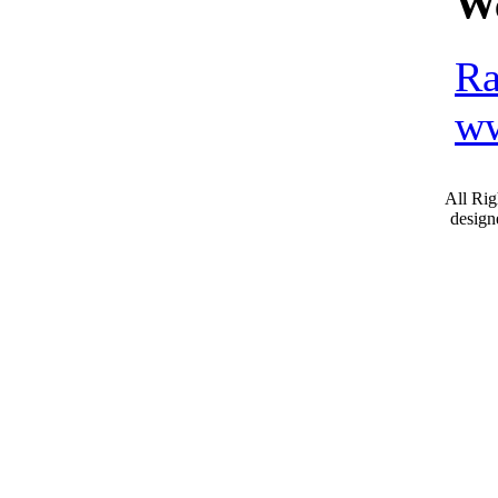
We
Ra
ww
All Ri
desig