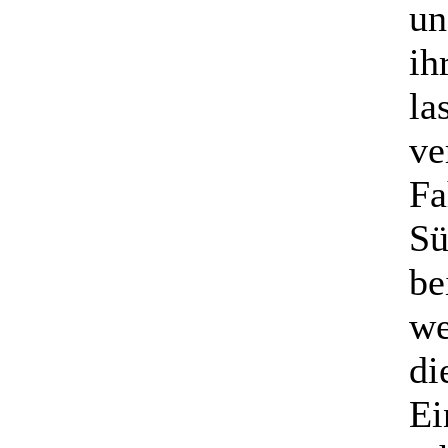
un
ih
la
ve
Fa
Sü
be
we
di
Ei