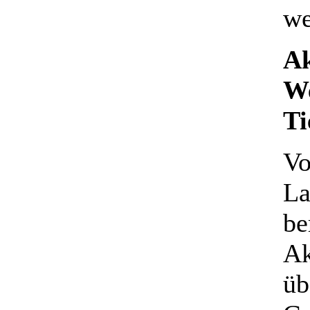
we
Ak
We
Ti
Vo
La
be
Ak
üb