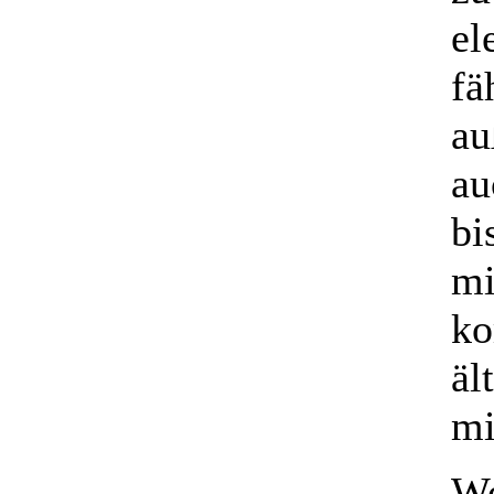
el
fä
au
au
bi
mi
ko
äl
mi
We