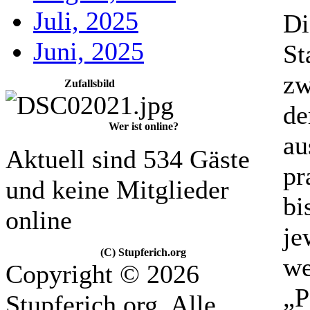
Juli, 2025
Di
Juni, 2025
St
zw
Zufallsbild
de
Wer ist online?
au
Aktuell sind 534 Gäste
pr
und keine Mitglieder
bi
online
je
(C) Stupferich.org
we
Copyright © 2026
„P
Stupferich.org. Alle