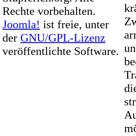
kr
Rechte vorbehalten.
Zw
Joomla!
ist freie, unter
ar
der
GNU/GPL-Lizenz
un
veröffentlichte Software.
b
Tr
di
st
Au
mö