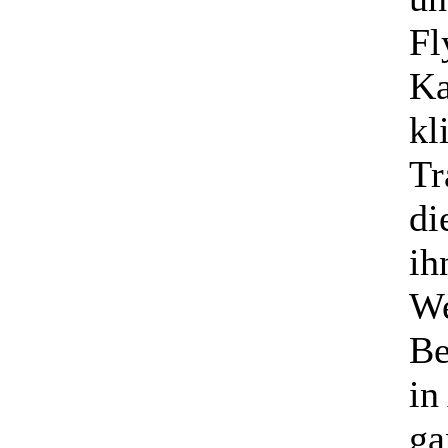
Fl
Ka
kl
Tr
di
ih
We
Be
in
ga