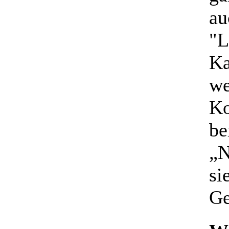
au
"L
Ka
we
Ko
be
„N
si
Ge