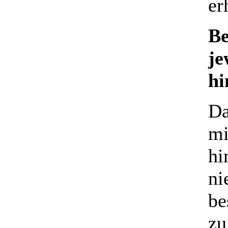
er
Be
je
hi
Da
mi
hi
ni
be
zu