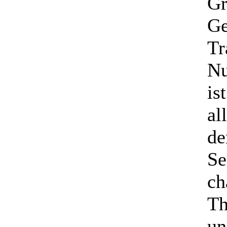
Gr
Ge
Tr
Nu
is
al
de
Se
ch
Th
un