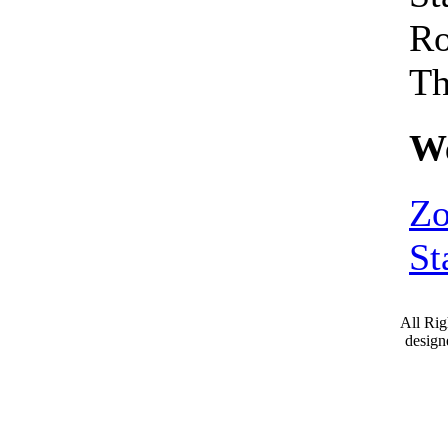
Ro
Th
We
Zo
St
All Ri
desig