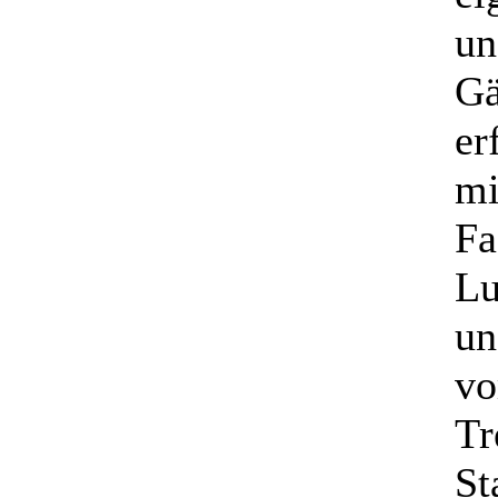
un
Gä
er
mi
Fa
Lu
un
vo
Tr
St