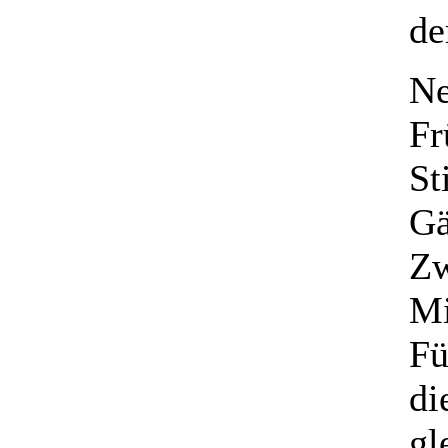
de
Ne
Fr
St
Gä
Zw
Mi
Fü
di
gl