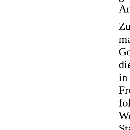
An
Zu
ma
Go
di
in
Fr
fo
Wo
St