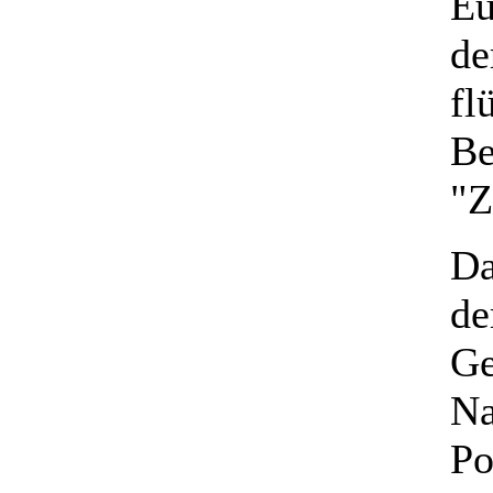
Eu
de
fl
Be
"Z
Da
de
Ge
Na
Po