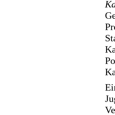
Ka
G
Pr
St
Ka
Po
Ka
Ei
Ju
Ve