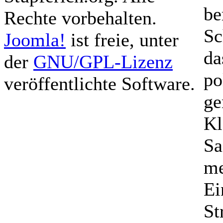
be
Rechte vorbehalten.
Sc
Joomla!
ist freie, unter
da
der
GNU/GPL-Lizenz
po
veröffentlichte Software.
ge
Kl
Sa
me
Ei
St