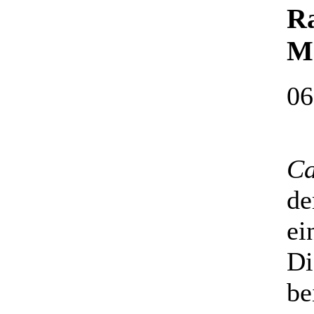
R
Ma
06
Ca
de
ei
Di
be