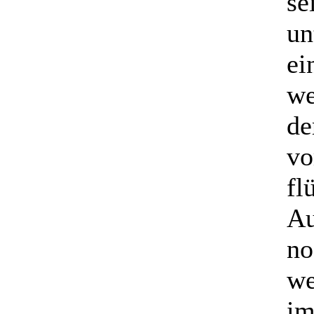
se
un
ei
we
de
vo
fl
Au
no
we
im