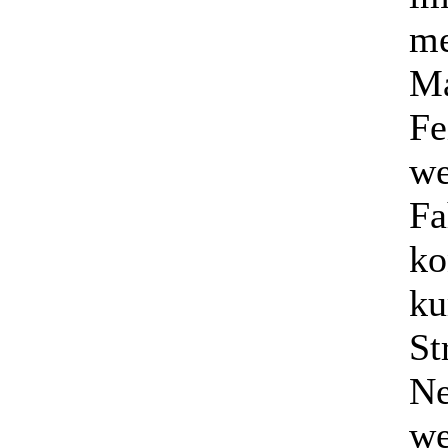
me
Ma
Fe
we
F
ko
ku
St
Ne
we