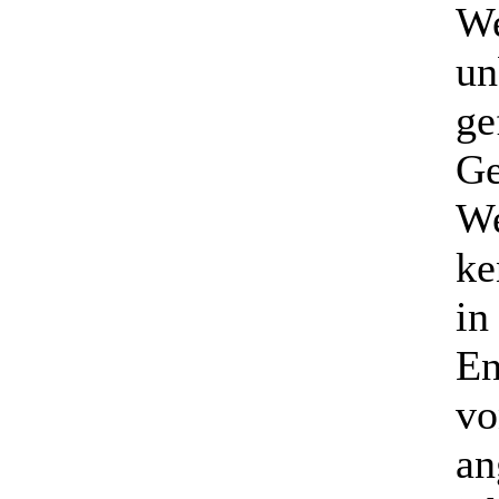
We
un
ge
Ge
We
ke
in
En
vo
an