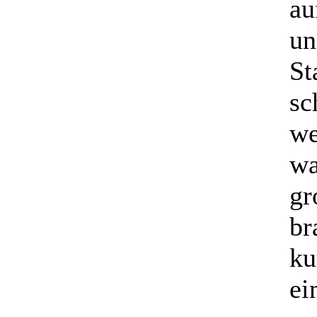
au
un
St
sc
we
wa
gr
br
ku
ei