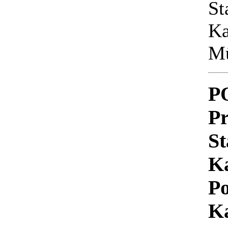
St
Ka
Mü
P
Pr
St
Ka
Po
K