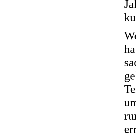
Ja
ku
We
ha
sa
ge
Te
um
ru
er