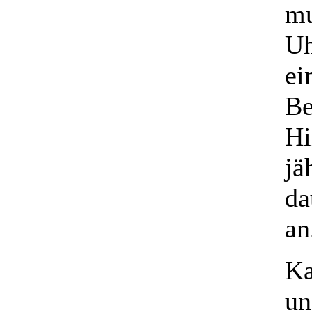
mu
Uh
ei
Be
Hi
jä
da
an
Ka
un