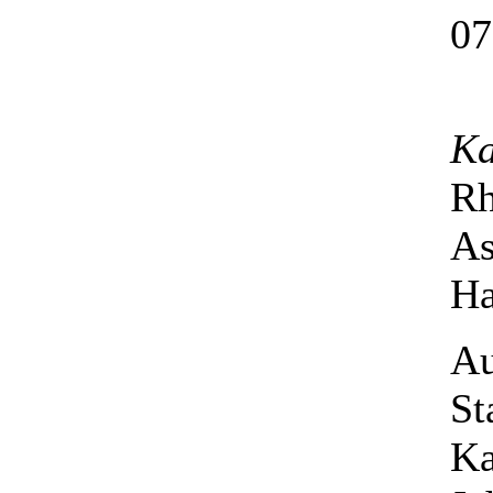
07
Ka
Rh
As
Ha
Au
St
Ka