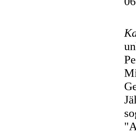
06
Ka
un
Pe
Mi
Ge
Jä
so
"A