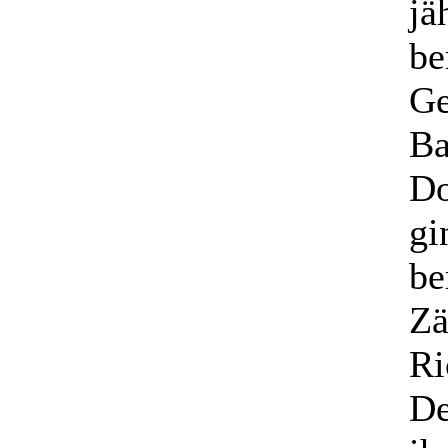
jä
be
Ge
Ba
Do
gi
be
Zä
Ri
De