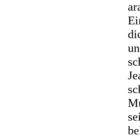
ar
Ei
di
un
sc
Je
sc
Mü
se
be