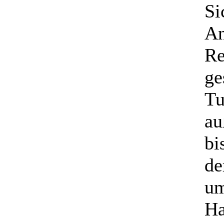
Si
An
Re
ge
Tu
au
bi
de
um
Ha