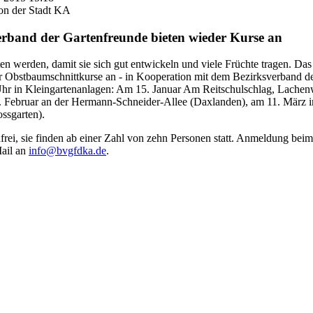
on der Stadt KA
erband der Gartenfreunde bieten wieder Kurse an
en werden, damit sie sich gut entwickeln und viele Früchte tragen. Das
der Obstbaumschnittkurse an - in Kooperation mit dem Bezirksverband 
Uhr in Kleingartenanlagen: Am 15. Januar Am Reitschulschlag, Lachenw
9. Februar an der Hermann-Schneider-Allee (Daxlanden), am 11. März
ssgarten).
frei, sie finden ab einer Zahl von zehn Personen statt. Anmeldung bei
Mail an
info@bvgfdka.de
.