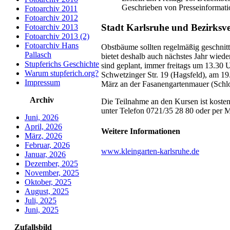
Geschrieben von Presseinformati
Fotoarchiv 2011
Fotoarchiv 2012
Stadt Karlsruhe und Bezirksv
Fotoarchiv 2013
Fotoarchiv 2013 (2)
Fotoarchiv Hans
Obstbäume sollten regelmäßig geschnitt
Pallasch
bietet deshalb auch nächstes Jahr wie
Stupferichs Geschichte
sind geplant, immer freitags um 13.30 
Warum stupferich.org?
Schwetzinger Str. 19 (Hagsfeld), am 1
Impressum
März an der Fasanengartenmauer (Schlo
Archiv
Die Teilnahme an den Kursen ist kosten
unter Telefon 0721/35 28 80 oder per 
Juni, 2026
April, 2026
Weitere Informationen
März, 2026
Februar, 2026
www.kleingarten-karlsruhe.de
Januar, 2026
Dezember, 2025
November, 2025
Oktober, 2025
August, 2025
Juli, 2025
Juni, 2025
Zufallsbild