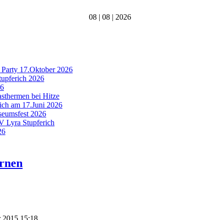
08 | 08 | 2026
 Party 17.Oktober 2026
tupferich 2026
26
asthermen bei Hitze
rich am 17.Juni 2026
useumsfest 2026
MV Lyra Stupferich
26
ernen
r 2015 15:18