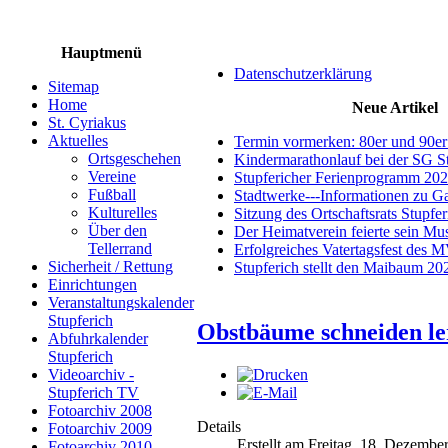
Hauptmenü
Datenschutzerklärung
Sitemap
Home
Neue Artikel
St. Cyriakus
Aktuelles
Termin vormerken: 80er und 90er
Ortsgeschehen
Kindermarathonlauf bei der SG S
Vereine
Stupfericher Ferienprogramm 20
Fußball
Stadtwerke---Informationen zu G
Kulturelles
Sitzung des Ortschaftsrats Stupfe
Über den
Der Heimatverein feierte sein M
Tellerrand
Erfolgreiches Vatertagsfest des 
Sicherheit / Rettung
Stupferich stellt den Maibaum 20
Einrichtungen
Veranstaltungskalender
Stupferich
Obstbäume schneiden l
Abfuhrkalender
Stupferich
Videoarchiv -
Stupferich TV
Fotoarchiv 2008
Details
Fotoarchiv 2009
Erstellt am Freitag, 18. Dezembe
Fotoarchiv 2010