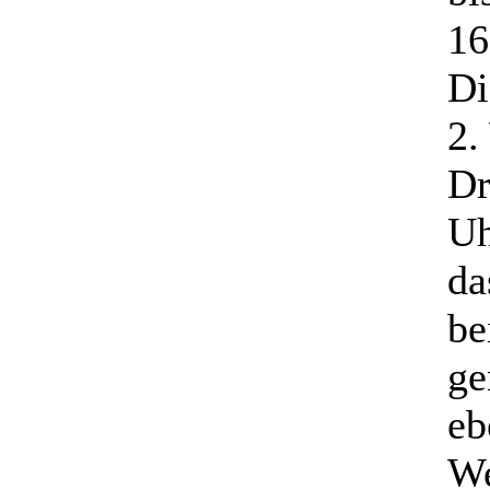
16
Di
2.
Dr
Uh
da
be
ge
eb
We