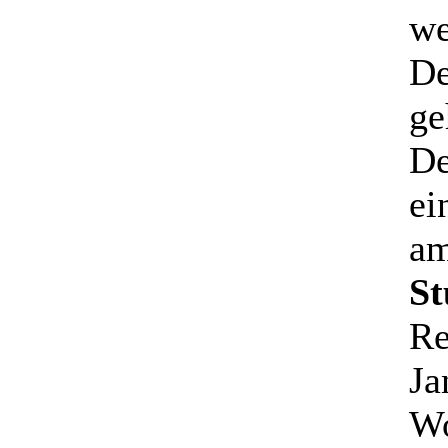
we
De
ge
De
ei
am
St
Re
Ja
Wo