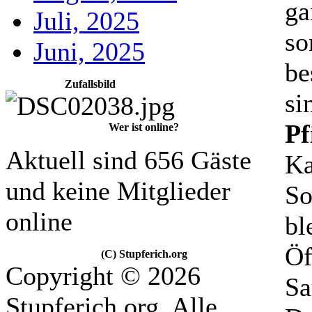
ga
Juli, 2025
so
Juni, 2025
be
Zufallsbild
si
P
Wer ist online?
Aktuell sind 656 Gäste
Ka
und keine Mitglieder
So
online
bl
Öf
(C) Stupferich.org
Copyright © 2026
Sa
Stupferich.org. Alle