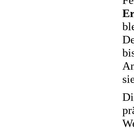
Fe
Er
bl
De
bi
Am
si
D
pr
We