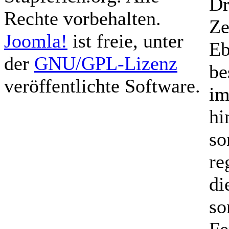
Dr
Rechte vorbehalten.
Ze
Joomla!
ist freie, unter
Eb
der
GNU/GPL-Lizenz
be
veröffentlichte Software.
im
hi
so
re
di
so