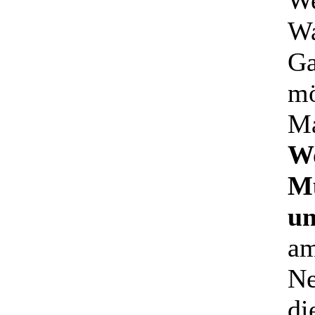
We
Wa
Ga
mö
Ma
Wo
Mü
un
am
Ne
di