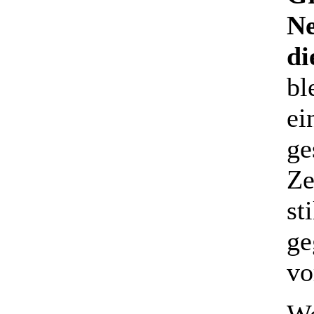
Ne
di
bl
ei
ge
Ze
st
ge
vo