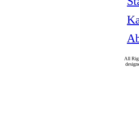
St
Ka
Ab
All Ri
desig