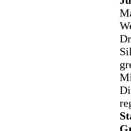
Ju
Ma
We
Dr
Si
gr
Mi
Di
re
St
Gr