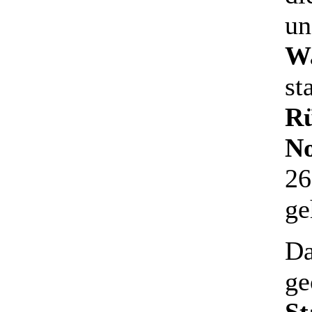
un
Wa
st
R
No
26
ge
Da
ge