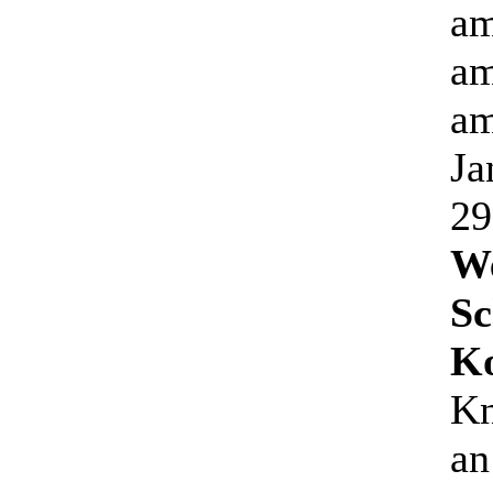
am
am
am
Ja
29
We
Sc
Ko
Kn
an