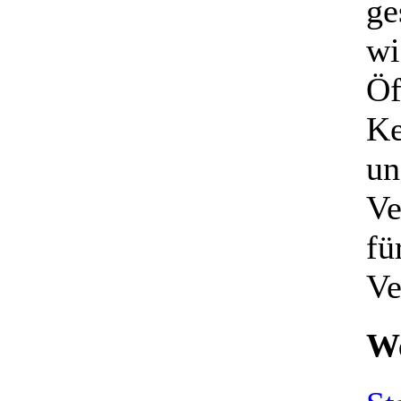
ge
wi
Öf
Ke
un
Ve
fü
Ve
We