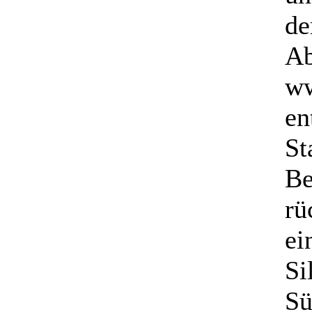
de
Ab
ww
en
St
Be
rü
ei
Si
Sü