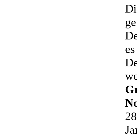
Di
ge
De
es
De
we
Gr
N
28
Ja