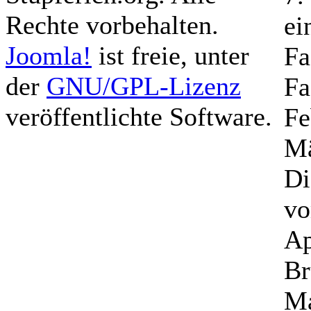
Rechte vorbehalten.
ei
Joomla!
ist freie, unter
Fa
der
GNU/GPL-Lizenz
Fa
veröffentlichte Software.
Fe
Mä
Di
vo
Ap
Br
Ma