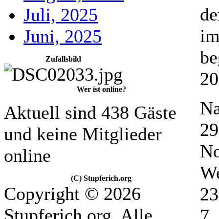
de
Juli, 2025
im
Juni, 2025
be
Zufallsbild
20
Wer ist online?
Na
Aktuell sind 438 Gäste
29
und keine Mitglieder
No
online
We
(C) Stupferich.org
Copyright © 2026
23
Stupferich.org. Alle
7.