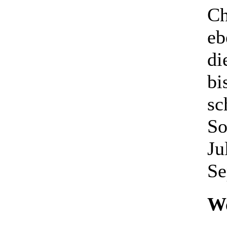
Ch
eb
di
bi
sc
So
Ju
Se
We