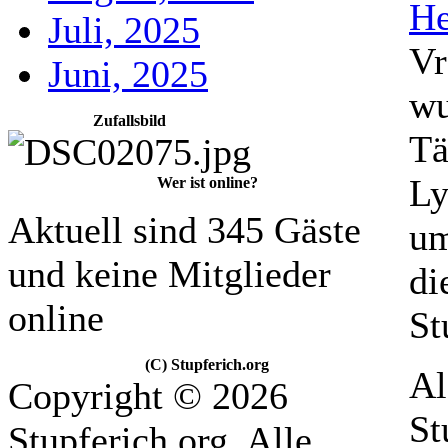
He
Juli, 2025
Vr
Juni, 2025
wu
Zufallsbild
Tä
Ly
Wer ist online?
Aktuell sind 345 Gäste
um
und keine Mitglieder
di
online
St
(C) Stupferich.org
Al
Copyright © 2026
St
Stupferich.org. Alle