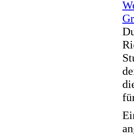
We
Gr
Du
Ri
St
de
di
fü
Ei
an