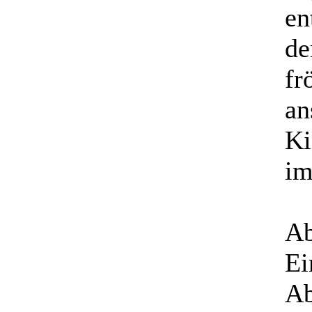
en
de
fr
an
Ki
im
Ab
Ei
Ab