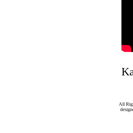
Ka
All Ri
desig