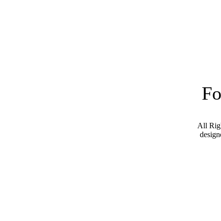
Fo
All Ri
desig