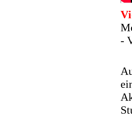
Vi
Me
- 
Au
ei
Ak
St