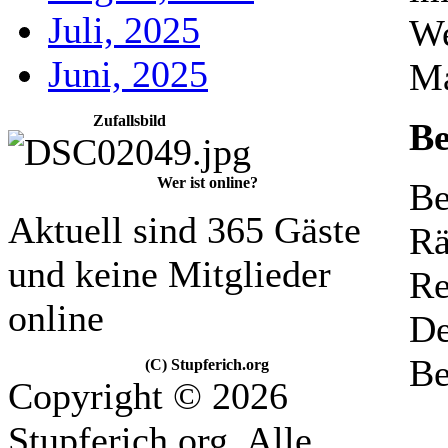
Juli, 2025
We
Juni, 2025
Ma
Zufallsbild
B
Wer ist online?
Be
Aktuell sind 365 Gäste
Rä
und keine Mitglieder
Re
online
De
Be
(C) Stupferich.org
Copyright © 2026
Stupferich.org. Alle