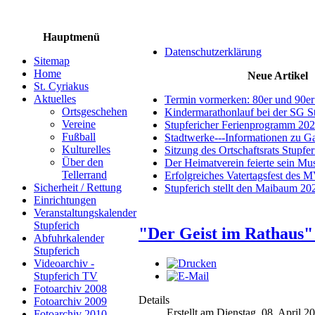
Hauptmenü
Datenschutzerklärung
Sitemap
Home
Neue Artikel
St. Cyriakus
Aktuelles
Termin vormerken: 80er und 90er
Ortsgeschehen
Kindermarathonlauf bei der SG S
Vereine
Stupfericher Ferienprogramm 20
Fußball
Stadtwerke---Informationen zu G
Kulturelles
Sitzung des Ortschaftsrats Stupfe
Über den
Der Heimatverein feierte sein M
Tellerrand
Erfolgreiches Vatertagsfest des 
Sicherheit / Rettung
Stupferich stellt den Maibaum 20
Einrichtungen
Veranstaltungskalender
Stupferich
"Der Geist im Rathaus" 
Abfuhrkalender
Stupferich
Videoarchiv -
Stupferich TV
Fotoarchiv 2008
Details
Fotoarchiv 2009
Erstellt am Dienstag, 08. April 2
Fotoarchiv 2010