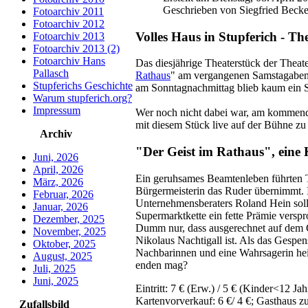
Geschrieben von Siegfried Beck
Fotoarchiv 2011
Fotoarchiv 2012
Volles Haus in Stupferich - Th
Fotoarchiv 2013
Fotoarchiv 2013 (2)
Fotoarchiv Hans
Das diesjährige Theaterstück der Thea
Pallasch
Rathaus
" am vergangenen Samstagabend
Stupferichs Geschichte
am Sonntagnachmittag blieb kaum ein Stu
Warum stupferich.org?
Impressum
Wer noch nicht dabei war, am kommende
mit diesem Stück live auf der Bühne zu 
Archiv
"Der Geist im Rathaus", eine
Juni, 2026
April, 2026
Ein geruhsames Beamtenleben führten T
März, 2026
Bürgermeisterin das Ruder übernimmt. I
Februar, 2026
Unternehmensberaters Roland Hein soll 
Januar, 2026
Supermarktkette ein fette Prämie versp
Dezember, 2025
Dumm nur, dass ausgerechnet auf dem G
November, 2025
Nikolaus Nachtigall ist. Als das Gespen
Oktober, 2025
Nachbarinnen und eine Wahrsagerin hei
August, 2025
enden mag?
Juli, 2025
Juni, 2025
Eintritt: 7 € (Erw.) / 5 € (Kinder<12 Jah
Kartenvorverkauf: 6 €/ 4 €; Gasthaus 
Zufallsbild