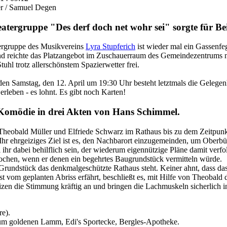
er / Samuel Degen
eatergruppe "Des derf doch net wohr sei" sorgte für Be
tergruppe des Musikvereins
Lyra Stupferich
ist wieder mal ein Gassenfeg
 reichte das Platzangebot im Zuschauerraum des Gemeindezentrums nic
hl trotz allerschönstem Spazierwetter frei.
n Samstag, den 12. April um 19:30 Uhr besteht letztmals die Gelegenh
erleben - es lohnt. Es gibt noch Karten!
 Komödie in drei Akten von Hans Schimmel.
heobald Müller und Elfriede Schwarz im Rathaus bis zu dem Zeitpunkt,
hr ehrgeiziges Ziel ist es, den Nachbarort einzugemeinden, um Oberbü
ihr dabei behilflich sein, der wiederum eigennützige Pläne damit verf
rochen, wenn er denen ein begehrtes Baugrundstück vermitteln würde.
rundstück das denkmalgeschützte Rathaus steht. Keiner ahnt, dass da
st vom geplanten Abriss erfährt, beschließt es, mit Hilfe von Theobald 
zen die Stimmung kräftig an und bringen die Lachmuskeln sicherlich 
re).
zum goldenen Lamm, Edi's Sportecke, Bergles-Apotheke.