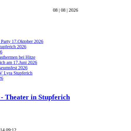
08 | 08 | 2026
 Party 17.Oktober 2026
tupferich 2026
26
asthermen bei Hitze
rich am 17.Juni 2026
useumsfest 2026
MV Lyra Stupferich
26
- Theater in Stupferich
014 09:12