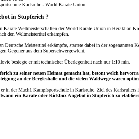
ortschule Karlsruhe - World Karate Union
bot in Stupferich ?
n Karate Weltmeisterschaften der World Karate Union in Heraklion Kre
ich den Weltmeistertitel erkämpfen.
 Deutsche Meistertitel erkämpfte, startete dabei in der sogenannten Kö
gegen Gegener aus dem Superschwergewicht.
vic besiegte er mit technischer Überlegenheit nach nur 1:10 min.
pferich zu seiner neuen Heimat gemacht hat, betont welch hervorr
Steigung an der Bergleshalle und die vielen Waldwege waren optima
 er in der Mach1 Kampfsportschule in Karlsruhe. Ziel des Karlsruhers is
ndwann ein Karate oder Kickbox Angebot in Stupferich zu etablier