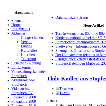
Hauptmenü
Datenschutzerklärung
Sitemap
Home
Neue Artikel
St. Cyriakus
Aktuelles
Termin vormerken: 80er und 90er
Ortsgeschehen
Kindermarathonlauf bei der SG S
Vereine
Stupfericher Ferienprogramm 20
Fußball
Stadtwerke---Informationen zu G
Kulturelles
Sitzung des Ortschaftsrats Stupfe
Über den
Der Heimatverein feierte sein M
Tellerrand
Erfolgreiches Vatertagsfest des 
Sicherheit / Rettung
Stupferich stellt den Maibaum 20
Einrichtungen
Veranstaltungskalender
Stupferich
Thilo Kudler aus Stupfer
Abfuhrkalender
Stupferich
Videoarchiv -
Stupferich TV
Fotoarchiv 2008
Details
Fotoarchiv 2009
Erstellt am Dienstag, 29. Oktobe
Fotoarchiv 2010