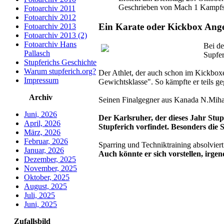
Geschrieben von Mach 1 Kampfsp
Fotoarchiv 2011
Fotoarchiv 2012
Ein Karate oder Kickbox Ange
Fotoarchiv 2013
Fotoarchiv 2013 (2)
Fotoarchiv Hans
Bei de
Pallasch
Supfer
Stupferichs Geschichte
Warum stupferich.org?
Der Athlet, der auch schon im Kickboxen
Impressum
Gewichtsklasse". So kämpfte er teils 
Archiv
Seinen Finalgegner aus Kanada N.Mihalo
Juni, 2026
Der Karlsruher, der dieses Jahr Stu
April, 2026
Stupferich vorfindet. Besonders die 
März, 2026
Februar, 2026
Sparring und Techniktraining absolviert
Januar, 2026
Auch könnte er sich vorstellen, irge
Dezember, 2025
November, 2025
Oktober, 2025
August, 2025
Juli, 2025
Juni, 2025
Zufallsbild