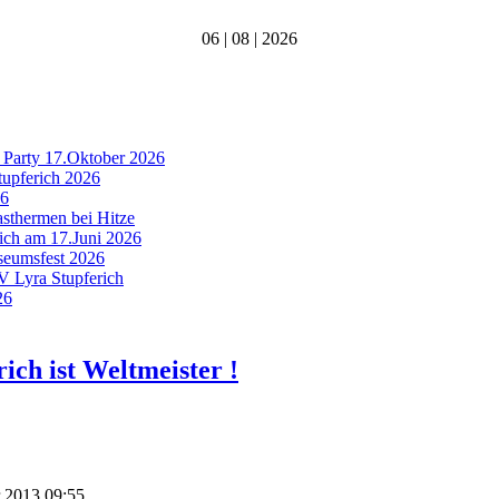
06 | 08 | 2026
 Party 17.Oktober 2026
tupferich 2026
26
asthermen bei Hitze
rich am 17.Juni 2026
useumsfest 2026
MV Lyra Stupferich
26
ich ist Weltmeister !
r 2013 09:55