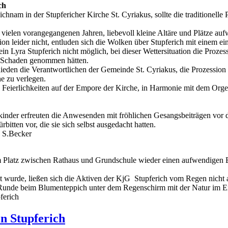
ch
hnam in der Stupfericher Kirche St. Cyriakus, sollte die traditionelle
 vielen vorangegangenen Jahren, liebevoll kleine Altäre und Plätze a
sion leider nicht, entluden sich die Wolken über Stupferich mit einem e
n Lyra Stupferich nicht möglich, bei dieser Wettersituation die Prozess
 Schaden genommen hätten.
eden die Verantwortlichen der Gemeinde St. Cyriakus, die Prozession 
che zu verlegen.
e Feierlichkeiten auf der Empore der Kirche, in Harmonie mit dem Org
inder erfreuten die Anwesenden mit fröhlichen Gesangsbeiträgen vor 
bitten vor, die sie sich selbst ausgedacht hatten.
S.Becker
em Platz zwischen Rathaus und Grundschule wieder einen aufwendigen
wurde, ließen sich die Aktiven der KjG Stupferich vom Regen nicht ab
er Runde beim Blumenteppich unter dem Regenschirm mit der Natur im E
ferich
n Stupferich