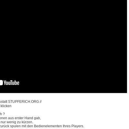
erkstatt STUPFERICH.ORG //
 klicken
ch ?
ionen aus erster Hand gab,
 nur wenig zu kürzen.
zurück spulen mit den Bedienelementen Ihres Players.