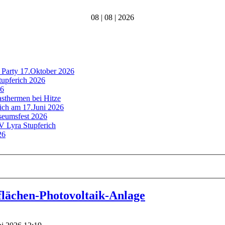
08 | 08 | 2026
 Party 17.Oktober 2026
tupferich 2026
26
asthermen bei Hitze
rich am 17.Juni 2026
useumsfest 2026
MV Lyra Stupferich
26
flächen-Photovoltaik-Anlage