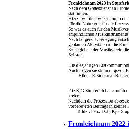
Fronleichnam 2023 in Stupferi
Nach dem Gottesdienst an Fronleic
stattfinden.
Hierzu wurden, wie schon in den
Für die Natur gut, für die Prozes
So war es auch für den Musikverei
empfindlichen Musikinstrumente
Nach längerer Überlegung entschi
geplanten Aktivitäten in die Kir
So begleitete der Musikverein di
Solisten.
Die diesjährigen Erstkommunionk
Auch trugen sie stimmungsvoll Für
Bilder: R.Stockmar-Becker, 
Die KjG Stupferich hatte auf d
kreiert.
Nachdem die Prozession abgesagt 
vorbereiteten Beitrags in klein
Bilder: Felix Doll, KjG Stup
Fronleichnam 2022 i