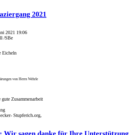
aziergang 2021
Juni 2021 19:06
ll /SBe
e Eicheln
ärungen von Herrn Wehrle
e gute Zusammenarbeit
ung
cker- Stupferich.org,
 Wir sagen danke für Ihre Unterstützung