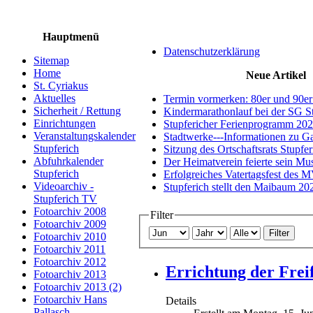
Hauptmenü
Datenschutzerklärung
Sitemap
Home
Neue Artikel
St. Cyriakus
Aktuelles
Termin vormerken: 80er und 90er
Sicherheit / Rettung
Kindermarathonlauf bei der SG S
Einrichtungen
Stupfericher Ferienprogramm 20
Veranstaltungskalender
Stadtwerke---Informationen zu G
Stupferich
Sitzung des Ortschaftsrats Stupfe
Abfuhrkalender
Der Heimatverein feierte sein M
Stupferich
Erfolgreiches Vatertagsfest des 
Videoarchiv -
Stupferich stellt den Maibaum 20
Stupferich TV
Fotoarchiv 2008
Filter
Fotoarchiv 2009
Filter
Fotoarchiv 2010
Fotoarchiv 2011
Fotoarchiv 2012
Errichtung der Frei
Fotoarchiv 2013
Fotoarchiv 2013 (2)
Fotoarchiv Hans
Details
Pallasch