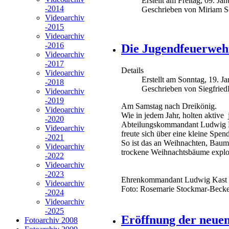
Erstellt am Freitag, 09. Ja
-2014
Geschrieben von Miriam S
Videoarchiv
-2015
Videoarchiv
-2016
Die Jugendfeuerweh
Videoarchiv
-2017
Details
Videoarchiv
Erstellt am Sonntag, 19. J
-2018
Geschrieben von Siegfrie
Videoarchiv
-2019
Am Samstag nach Dreikönig.
Videoarchiv
Wie in jedem Jahr, holten aktiv
-2020
Abteilungskommandant Ludwig K
Videoarchiv
freute sich über eine kleine Spen
-2021
So ist das an Weihnachten, Bau
Videoarchiv
trockene Weihnachtsbäume explo
-2022
Videoarchiv
-2023
Ehrenkommandant Ludwig Kast un
Videoarchiv
Foto: Rosemarie Stockmar-Becke
-2024
Videoarchiv
-2025
Eröffnung der neuen 
Fotoarchiv 2008