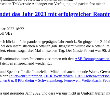
r seinen Trekker wie Anhänger zur Verfügung und packte fest mit an.
det das Jahr 2021 mit erfolgreicher Reani
nuar 2022 18:22
oll /SBe
ich blickt auf ein pandemiegeprägtes Jahr zurück. So gingen die Zahl 
bei den internistischen Notfällen gab. Insgesamt wurde die Notfallhil
ert, einmal sogar drei Mal am selben Tag. Der älteste Patient war 96, 
e Reanimation eines Patienten zusammen mit den
ASB Rettungswachen 6
t geht es entsprechend wieder gut.
 und Spender für die finanziellen Mittel und auch lobende Worte. Gewo
n der
Feuerwehr Stupferich
,
DRK Wettersbach
,
DRK Hohenwettersba
hen 6 u. 8 Pforzheim + Schwarzenberg
,
Feuerwehr Wettersbach
,
Feue
s und gesundes Jahr 2022 und dass wir uns nicht in Uniform treffen m