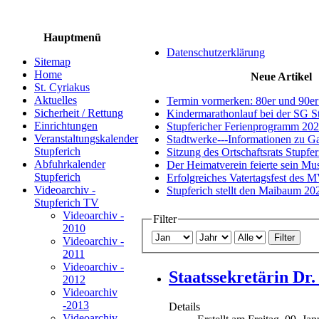
Hauptmenü
Datenschutzerklärung
Sitemap
Home
Neue Artikel
St. Cyriakus
Aktuelles
Termin vormerken: 80er und 90er
Sicherheit / Rettung
Kindermarathonlauf bei der SG S
Einrichtungen
Stupfericher Ferienprogramm 20
Veranstaltungskalender
Stadtwerke---Informationen zu G
Stupferich
Sitzung des Ortschaftsrats Stupfe
Abfuhrkalender
Der Heimatverein feierte sein M
Stupferich
Erfolgreiches Vatertagsfest des 
Videoarchiv -
Stupferich stellt den Maibaum 20
Stupferich TV
Videoarchiv -
Filter
2010
Filter
Videoarchiv -
2011
Videoarchiv -
Staatssekretärin Dr.
2012
Videoarchiv
-2013
Details
Videoarchiv