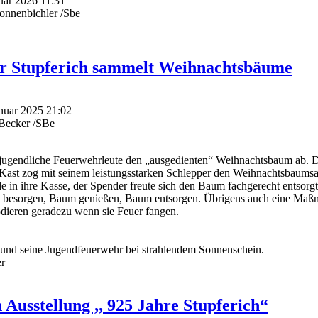
nuar 2026 11:31
onnenbichler /Sbe
r Stupferich sammelt Weihnachtsbäume
anuar 2025 21:02
dBecker /SBe
e jugendliche Feuerwehrleute den „ausgedienten“ Weihnachtsbaum ab. 
ast zog mit seinem leistungsstarken Schlepper den Weihnachtsbaum
de in ihre Kasse, der Spender freute sich den Baum fachgerecht entsorg
m besorgen, Baum genießen, Baum entsorgen. Übrigens auch eine Ma
dieren geradezu wenn sie Feuer fangen.
d seine Jugendfeuerwehr bei strahlendem Sonnenschein.
r
Ausstellung ,, 925 Jahre Stupferich“