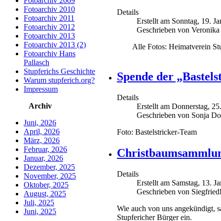
Fotoarchiv 2009
Fotoarchiv 2010
Details
Fotoarchiv 2011
Erstellt am Sonntag, 19. J
Fotoarchiv 2012
Geschrieben von Veronika
Fotoarchiv 2013
Fotoarchiv 2013 (2)
Alle Fotos: Heimatverein Stup
Fotoarchiv Hans
Pallasch
Stupferichs Geschichte
Spende der „Bastels
Warum stupferich.org?
Impressum
Details
Archiv
Erstellt am Donnerstag, 25
Geschrieben von Sonja Do
Juni, 2026
April, 2026
Foto: Bastelstricker-Team
März, 2026
Februar, 2026
Christbaumsammlung
Januar, 2026
Dezember, 2025
Details
November, 2025
Erstellt am Samstag, 13. J
Oktober, 2025
Geschrieben von Siegfrie
August, 2025
Juli, 2025
Wie auch von uns angekündigt, s
Juni, 2025
Stupfericher Bürger ein.