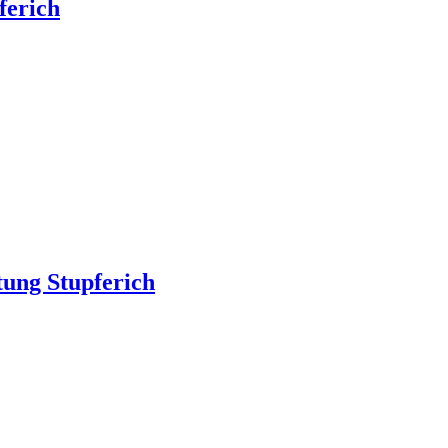
ferich
tung Stupferich