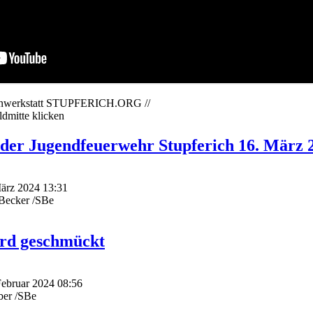
dienwerkstatt STUPFERICH.ORG //
ldmitte klicken
der Jugendfeuerwehr Stupferich 16. März 
März 2024 13:31
dBecker /SBe
rd geschmückt
Februar 2024 08:56
ber /SBe