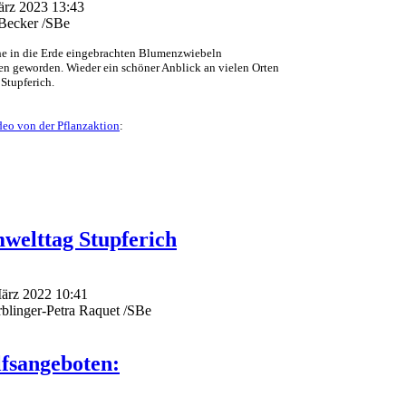
März 2023 13:43
dBecker /SBe
he in die Erde eingebrachten Blumenzwiebeln
men geworden. Wieder ein schöner Anblick an vielen Orten
Stupferich.
eo von der Pflanzaktion
:
welttag Stupferich
März 2022 10:41
blinger-Petra Raquet /SBe
lfsangeboten: