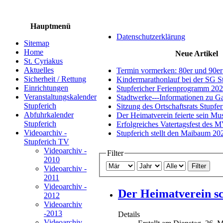
Hauptmenü
Datenschutzerklärung
Sitemap
Home
Neue Artikel
St. Cyriakus
Aktuelles
Termin vormerken: 80er und 90er
Sicherheit / Rettung
Kindermarathonlauf bei der SG S
Einrichtungen
Stupfericher Ferienprogramm 20
Veranstaltungskalender
Stadtwerke---Informationen zu G
Stupferich
Sitzung des Ortschaftsrats Stupfe
Abfuhrkalender
Der Heimatverein feierte sein M
Stupferich
Erfolgreiches Vatertagsfest des 
Videoarchiv -
Stupferich stellt den Maibaum 20
Stupferich TV
Videoarchiv -
Filter
2010
Filter
Videoarchiv -
2011
Videoarchiv -
Der Heimatverein s
2012
Videoarchiv
-2013
Details
Videoarchiv