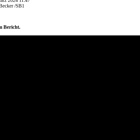
März 2024 11:47
dBecker /SB1
m Bericht.