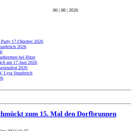
06 | 08 | 2026
 Party 17.Oktober 2026
tupferich 2026
26
asthermen bei Hitze
rich am 17.Juni 2026
useumsfest 2026
MV Lyra Stupferich
26
chmückt zum 15. Mal den Dorfbrunnen