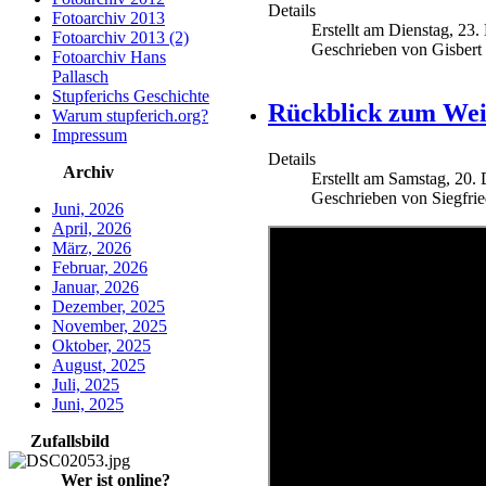
Details
Fotoarchiv 2013
Erstellt am Dienstag, 23
Fotoarchiv 2013 (2)
Geschrieben von Gisbert
Fotoarchiv Hans
Pallasch
Stupferichs Geschichte
Rückblick zum Wei
Warum stupferich.org?
Impressum
Details
Archiv
Erstellt am Samstag, 20
Geschrieben von Siegfri
Juni, 2026
April, 2026
März, 2026
Februar, 2026
Januar, 2026
Dezember, 2025
November, 2025
Oktober, 2025
August, 2025
Juli, 2025
Juni, 2025
Zufallsbild
Wer ist online?