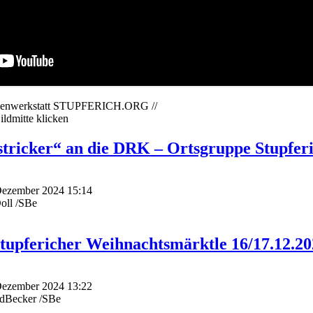
edienwerkstatt STUPFERICH.ORG //
ildmitte klicken
stricker“ an die DRK – Ortsgruppe Stupfer
 Dezember 2024 15:14
oll /SBe
tupfericher Weihnachtsmärktle 16/17.12.20
 Dezember 2024 13:22
edBecker /SBe