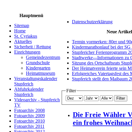
Hauptmenü
Datenschutzerklärung
Sitemap
Home
Neue Artikel
St. Cyriakus
Aktuelles
Termin vormerken: 80er und 90
Sicherheit / Rettung
Kindermarathonlauf bei der SG 
Einrichtungen
Stupfericher Ferienprogramm 2
Gemeindezentrum
Stadtwerke---Informationen zu 
Grundschule
Sitzung des Ortschaftsrats Stup
Kindergarten
Der Heimatverein feierte sein 
Heimatmuseum
Erfolgreiches Vatertagsfest des
Veranstaltungskalender
Stupferich stellt den Maibaum 
Stupferich
Abfuhrkalender
Filter
Stupferich
Filter
Videoarchiv - Stupferich
TV
Fotoarchiv 2008
Die Freie Wähler V
Fotoarchiv 2009
Fotoarchiv 2010
ein frohes Weihnach
Fotoarchiv 2011
Fotoarchiv 2012