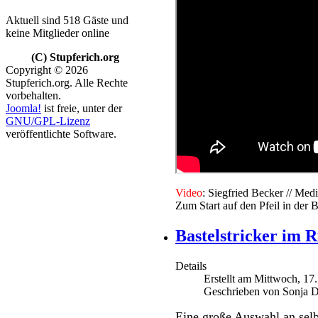
Aktuell sind 518 Gäste und
keine Mitglieder online
(C) Stupferich.org
Copyright © 2026
Stupferich.org. Alle Rechte
vorbehalten.
Joomla!
ist freie, unter der
GNU/GPL-Lizenz
veröffentlichte Software.
V
ideo
: Siegfried Becker // M
Zum Start auf den Pfeil in der B
Bastelstricker im R
Details
Erstellt am Mittwoch, 1
Geschrieben von Sonja D
Eine große Auswahl an selb