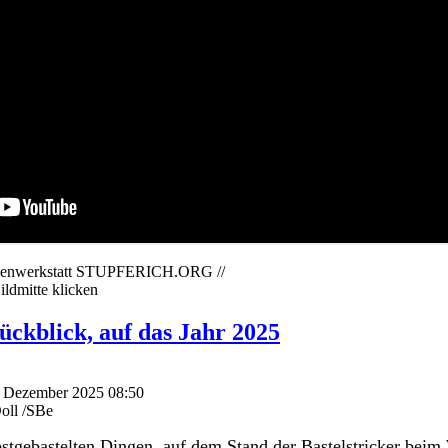
edienwerkstatt STUPFERICH.ORG //
ildmitte klicken
ückblick, auf das Jahr 2025
7. Dezember 2025 08:50
oll /SBe
stgebastelten Dingen, auf dem Stand der Bastelstricker be