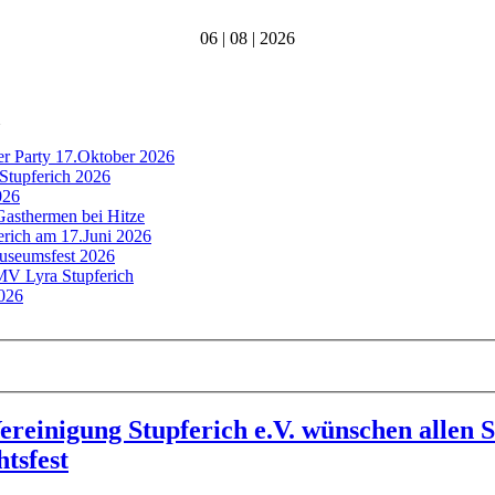
06 | 08 | 2026
er Party 17.Oktober 2026
Stupferich 2026
026
Gasthermen bei Hitze
ferich am 17.Juni 2026
Museumsfest 2026
 MV Lyra Stupferich
2026
ereinigung Stupferich e.V. wünschen allen 
tsfest