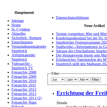
Hauptmenü
Datenschutzerklärung
Sitemap
Home
Neue Artikel
St. Cyriakus
Aktuelles
Termin vormerken: 80er und 90er
Sicherheit / Rettung
Kindermarathonlauf bei der SG S
Einrichtungen
Stupfericher Ferienprogramm 20
Veranstaltungskalender
Stadtwerke---Informationen zu G
Stupferich
Sitzung des Ortschaftsrats Stupfe
Abfuhrkalender
Der Heimatverein feierte sein M
Stupferich
Erfolgreiches Vatertagsfest des 
Videoarchiv -
Stupferich stellt den Maibaum 20
Stupferich TV
Fotoarchiv 2008
Filter
Fotoarchiv 2009
Filter
Fotoarchiv 2010
Fotoarchiv 2011
Fotoarchiv 2012
Errichtung der Frei
Fotoarchiv 2013
Fotoarchiv 2013 (2)
Fotoarchiv Hans
Details
Pallasch