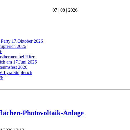
07 | 08 | 2026
 Party 17.Oktober 2026
tupferich 2026
26
asthermen bei Hitze
rich am 17.Juni 2026
useumsfest 2026
MV Lyra Stupferich
26
flächen-Photovoltaik-Anlage